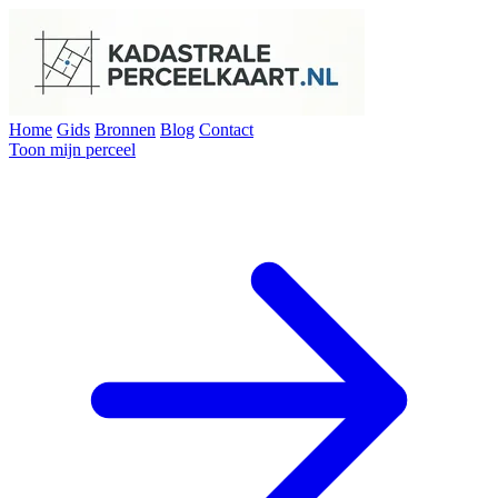
Home
Gids
Bronnen
Blog
Contact
Toon mijn perceel