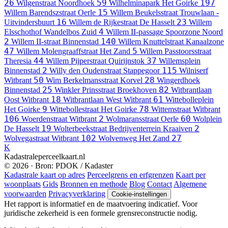
26
59
197
Wilgenstraat
Noordhoek
Wilhelminapark
Het Goirke
15
Willem Barendszstraat
Oerle
Willem Beukelsstraat
Trouwlaan -
16
23
Uitvindersbuurt
Willem de Rijkestraat
De Hasselt
Willem
4
Elsschothof
Wandelbos Zuid
Willem II-passage
Spoorzone Noord
2
140
Willem II-straat
Binnenstad
Willem Knuttelstraat
Kanaalzone
47
5
Willem Molengraaffstraat
Het Zand
Willem Passtoorsstraat
44
37
Theresia
Willem Pijperstraat
Quirijnstok
Willemsplein
2
115
Binnenstad
Willy den Oudenstraat
Stappegoor
Wilniserf
50
28
Witbrant
Wim Berkelmansstraat
Korvel
Wingerdhoek
25
82
Binnenstad
Winkler Prinsstraat
Broekhoven
Witbrantlaan
18
61
Oost
Witbrant
Witbrantlaan West
Witbrant
Wittebolleplein
9
78
Het Goirke
Wittebollestraat
Het Goirke
Wittemstraat
Witbrant
106
2
60
Woerdenstraat
Witbrant
Wolmaransstraat
Oerle
Wolplein
19
2
De Hasselt
Wolterbeekstraat
Bedrijventerrein Kraaiven
102
27
Wolvegastraat
Witbrant
Wolvenweg
Het Zand
K
Kadastraleperceelkaart.nl
© 2026 · Bron: PDOK / Kadaster
Kadastrale kaart op adres
Perceelgrens en erfgrenzen
Kaart per
woonplaats
Gids
Bronnen en methode
Blog
Contact
Algemene
voorwaarden
Privacyverklaring
Cookie-instellingen
Het rapport is informatief en de maatvoering indicatief. Voor
juridische zekerheid is een formele grensreconstructie nodig.