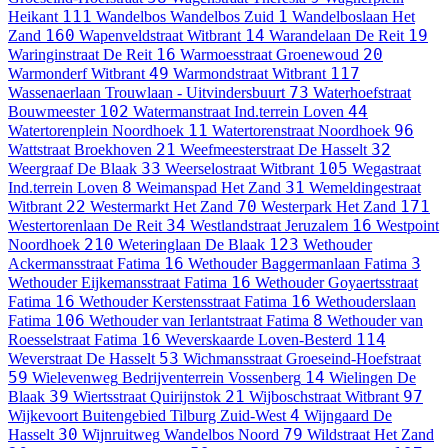
111
1
Heikant
Wandelbos
Wandelbos Zuid
Wandelboslaan
Het
160
14
19
Zand
Wapenveldstraat
Witbrant
Warandelaan
De Reit
16
20
Waringinstraat
De Reit
Warmoesstraat
Groenewoud
49
117
Warmonderf
Witbrant
Warmondstraat
Witbrant
73
Wassenaerlaan
Trouwlaan - Uitvindersbuurt
Waterhoefstraat
102
44
Bouwmeester
Watermanstraat
Ind.terrein Loven
11
96
Watertorenplein
Noordhoek
Watertorenstraat
Noordhoek
21
32
Wattstraat
Broekhoven
Weefmeesterstraat
De Hasselt
33
105
Weergraaf
De Blaak
Weerselostraat
Witbrant
Wegastraat
8
31
Ind.terrein Loven
Weimanspad
Het Zand
Wemeldingestraat
22
70
171
Witbrant
Westermarkt
Het Zand
Westerpark
Het Zand
34
16
Westertorenlaan
De Reit
Westlandstraat
Jeruzalem
Westpoint
210
123
Noordhoek
Weteringlaan
De Blaak
Wethouder
16
3
Ackermansstraat
Fatima
Wethouder Baggermanlaan
Fatima
16
Wethouder Eijkemansstraat
Fatima
Wethouder Goyaertsstraat
16
16
Fatima
Wethouder Kerstensstraat
Fatima
Wethouderslaan
106
8
Fatima
Wethouder van Ierlantstraat
Fatima
Wethouder van
16
114
Roesselstraat
Fatima
Weverskaarde
Loven-Besterd
53
Weverstraat
De Hasselt
Wichmansstraat
Groeseind-Hoefstraat
59
14
Wielevenweg
Bedrijventerrein Vossenberg
Wielingen
De
39
21
97
Blaak
Wiertsstraat
Quirijnstok
Wijboschstraat
Witbrant
4
Wijkevoort
Buitengebied Tilburg Zuid-West
Wijngaard
De
30
79
Hasselt
Wijnruitweg
Wandelbos Noord
Wildstraat
Het Zand