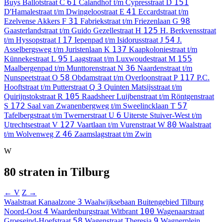
61
151
Buys Ballotstraat
C
Calandhof t/m Cypresstraat
D
41
D'Hamalestraat t/m Dwingeloostraat
E
Eccardstraat t/m
31
98
Ezelvense Akkers
F
Fabriekstraat t/m Friezenlaan
G
125
Gaasterlandstraat t/m Guido Gezellestraat
H
H. Berkvensstraat
17
54
t/m Hyssopstraat
I
Iepenpad t/m Isidorusstraat
J
J.
137
Asselbergsweg t/m Juristenlaan
K
Kaapkoloniestraat t/m
95
155
Künnekestraat
L
Laagstraat t/m Luxwoudestraat
M
36
Maalbergenpad t/m Munttorenstraat
N
Naardenstraat t/m
58
117
Nunspeetstraat
O
Obdamstraat t/m Overloonstraat
P
P.C.
3
Hooftstraat t/m Putterstraat
Q
Quinten Matsijsstraat t/m
105
Quirijnstokstraat
R
Raadsheer Luijbenstraat t/m Röntgenstraat
172
57
S
Saal van Zwanenbergweg t/m Sweelincklaan
T
6
Tafelbergstraat t/m Twernerstraat
U
Uiterste Stuiver-West t/m
127
80
Utrechtsestraat
V
Vaartlaan t/m Vurenstraat
W
Waalstraat
46
t/m Wolvenweg
Z
Zaamslagstraat t/m Zwin
W
80 straten in Tilburg
← V
Z →
3
Waalstraat
Kanaalzone
Waalwijksebaan
Buitengebied Tilburg
4
100
Noord-Oost
Waardenburgstraat
Witbrant
Wagenaarstraat
58
9
Groeseind-Hoefstraat
Wagenstraat
Theresia
Wagnerplein