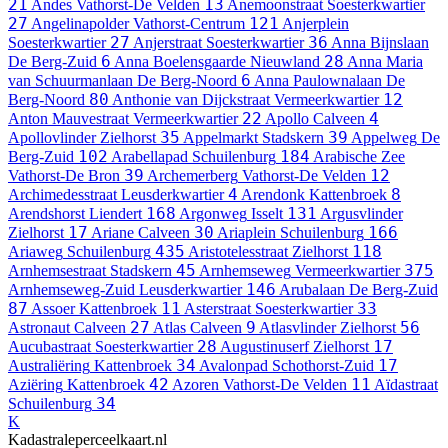
21
13
Andes
Vathorst-De Velden
Anemoonstraat
Soesterkwartier
27
121
Angelinapolder
Vathorst-Centrum
Anjerplein
27
36
Soesterkwartier
Anjerstraat
Soesterkwartier
Anna Bijnslaan
6
28
De Berg-Zuid
Anna Boelensgaarde
Nieuwland
Anna Maria
6
van Schuurmanlaan
De Berg-Noord
Anna Paulownalaan
De
80
12
Berg-Noord
Anthonie van Dijckstraat
Vermeerkwartier
22
4
Anton Mauvestraat
Vermeerkwartier
Apollo
Calveen
35
39
Apollovlinder
Zielhorst
Appelmarkt
Stadskern
Appelweg
De
102
184
Berg-Zuid
Arabellapad
Schuilenburg
Arabische Zee
39
12
Vathorst-De Bron
Archemerberg
Vathorst-De Velden
4
8
Archimedesstraat
Leusderkwartier
Arendonk
Kattenbroek
168
131
Arendshorst
Liendert
Argonweg
Isselt
Argusvlinder
17
30
166
Zielhorst
Ariane
Calveen
Ariaplein
Schuilenburg
435
118
Ariaweg
Schuilenburg
Aristotelesstraat
Zielhorst
45
375
Arnhemsestraat
Stadskern
Arnhemseweg
Vermeerkwartier
146
Arnhemseweg-Zuid
Leusderkwartier
Arubalaan
De Berg-Zuid
87
11
33
Assoer
Kattenbroek
Asterstraat
Soesterkwartier
27
9
56
Astronaut
Calveen
Atlas
Calveen
Atlasvlinder
Zielhorst
28
17
Aucubastraat
Soesterkwartier
Augustinuserf
Zielhorst
34
17
Australiëring
Kattenbroek
Avalonpad
Schothorst-Zuid
42
11
Aziëring
Kattenbroek
Azoren
Vathorst-De Velden
Aïdastraat
34
Schuilenburg
K
Kadastraleperceelkaart.nl