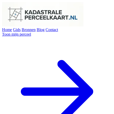
Home
Gids
Bronnen
Blog
Contact
Toon mijn perceel