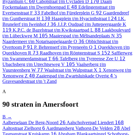
60
170
Byzantium
C
Cabotstraat t/m Cycladen
D
Daam
48
Fockemalaan t/m Dwerghoenpad
E
Edelingenstraat t/m
33
92
Evertsenstraat
F
Fabelhof t/m Fürglerplein
G
Gaardendreef
130
24
t/m Guntherstraat
H
Haagplein t/m Hyacinthstraat
I
I.K.
36
Brunelerf t/m Iweinhof
J
J.J.P. Oudpad t/m Juttepeergaarde
K
119
88
K.P.C. de Bazelstraat t/m Kwikstaartpad
L
Laakboulevard
105
35
t/m Lübeckweg
M
Maaierspad t/m Mélisandeplaats
N
36
Naardermeer t/m Notarisappelgaarde
O
Obbichtstraat t/m
91
1
Overtoom
P
P. Behrenserf t/m Pyreneeën
Q
Queekhoven t/m
73
152
Queekhoven
R
Raadhoven t/m Röntgenstraat
S
Saffierweg
66
12
t/m Swammerdamstraat
T
Tafelberg t/m Tyrreense Zee
U
105
Ubachsberg t/m Utrechtseweg
V
Vaalserberg t/m
77
1
Vuursteenberg
W
Waalstraat t/m Wulpstraat
X
Xenonweg t/m
40
4
Xenonweg
Z
Zaaierspad t/m Zwartsluiskade
Overig
's
Gravesandestraat t/m 't Zand
A
90 straten in Amersfoort
B →
26
168
Aalberselaan
De Berg-Noord
Aalscholverpad
Liendert
6
28
Aaltostraat
Zielhorst
Aardmansberg
Vathorst-De Velden
Abel
16
Tasmanstraat
Kruiskamp
Abraham Blankaartsingel
Schothorst-