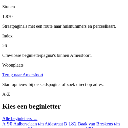
Straten
1.870
Straatpagina's met een route naar huisnummers en perceelkaart.
Index
26
Crawlbare beginletterpagina's binnen Amersfoort.
Woonplaats
Terug naar Amersfoort
Start opnieuw bij de stadspagina of zoek direct op adres.
A-Z
Kies een beginletter
Alle beginletters →
90
182
A
Aalberselaan t/m Aïdastraat
B
Baak van Breskens t/m