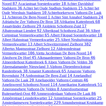
87
18
Noord
Acaciastraat
Soesterkwartier
Achter Davidshof
36
15
Stadskern
Achter het Oude Stadhuis
Stadskern
Achter het
10
Oude Weeshuis
Stadskern
Achterhoekerweg
Vathorst-De Laak
11
1
24
Achterom
De Berg-Noord
Achter Sint Annahof
Stadskern
18
68
Adriatische Zee
Vathorst-De Bron
Afrikaring
Kattenbroek
29
17
Agaatvlinder
Zielhorst
Aiolplein
Schothorst-Zuid
92
36
Albatrosstraat
Liendert
Alberikpad
Schothorst-Zuid
Albert
65
18
Cuijpstraat
Vermeerkwartier
Albert Fikspad
Soesterkwartier
25
Albert Hahnstraat
Vermeerkwartier
Albert Neuhuijsstraat
13
382
Vermeerkwartier
Albert Schweitzersingel
Zielhorst
12
Albertus Magnusstraat
Zielhorst
Aldegondestraat
106
14
Vermeerkwartier
Aletta Jacobslaan
De Berg-Noord
45
46
Algolweg
De Hoef
Alkmaardermeer
Vathorst-De Bron
6
36
Almeerderhout
Kattenbroek
Alpen
Vathorst-De Velden
3
Alpensalamander
Nieuwland
Alphons Diepenbrockstraat
38
65
Randenbroek
Amaniet
Kattenbroek
Amazone
Vathorst-
74
14
Bovenduist
Ambonstraat
De Berg-Zuid
Amelandhof
20
46
Vathorst-De Laak
Ameliapolder
Vathorst-Centrum
114
51
Amelisweerd
Schothorst-Noord
Amerikaring
Kattenbroek
8
Amerongseberg
Vathorst-De Velden
Amersfoortsestraat
40
86
Buitengebied-Oost
Ammerzodenlaan
Vathorst-De Laak
12
25
Ampèrestraat
Leusderkwartier
Amstelstraat
Soesterkwartier
229
Amsterdamseweg
Soesterkwartier
Amundsenstraat
Kruiskamp