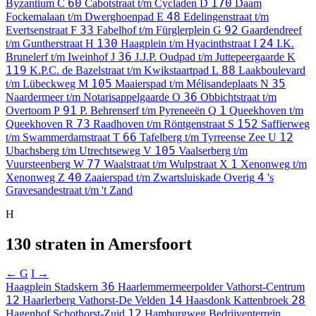
60
170
Byzantium
C
Cabotstraat t/m Cycladen
D
Daam
48
Fockemalaan t/m Dwerghoenpad
E
Edelingenstraat t/m
33
92
Evertsenstraat
F
Fabelhof t/m Fürglerplein
G
Gaardendreef
130
24
t/m Guntherstraat
H
Haagplein t/m Hyacinthstraat
I
I.K.
36
Brunelerf t/m Iweinhof
J
J.J.P. Oudpad t/m Juttepeergaarde
K
119
88
K.P.C. de Bazelstraat t/m Kwikstaartpad
L
Laakboulevard
105
35
t/m Lübeckweg
M
Maaierspad t/m Mélisandeplaats
N
36
Naardermeer t/m Notarisappelgaarde
O
Obbichtstraat t/m
91
1
Overtoom
P
P. Behrenserf t/m Pyreneeën
Q
Queekhoven t/m
73
152
Queekhoven
R
Raadhoven t/m Röntgenstraat
S
Saffierweg
66
12
t/m Swammerdamstraat
T
Tafelberg t/m Tyrreense Zee
U
105
Ubachsberg t/m Utrechtseweg
V
Vaalserberg t/m
77
1
Vuursteenberg
W
Waalstraat t/m Wulpstraat
X
Xenonweg t/m
40
4
Xenonweg
Z
Zaaierspad t/m Zwartsluiskade
Overig
's
Gravesandestraat t/m 't Zand
H
130 straten in Amersfoort
← G
I →
36
Haagplein
Stadskern
Haarlemmermeerpolder
Vathorst-Centrum
12
14
28
Haarlerberg
Vathorst-De Velden
Haasdonk
Kattenbroek
12
Hagenhof
Schothorst-Zuid
Hamburgweg
Bedrijventerrein