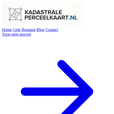
Home
Gids
Bronnen
Blog
Contact
Toon mijn perceel