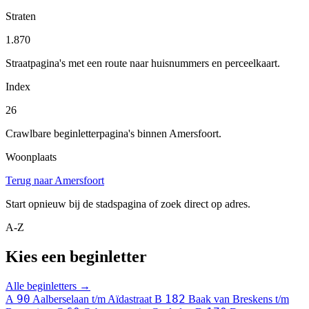
Straten
1.870
Straatpagina's met een route naar huisnummers en perceelkaart.
Index
26
Crawlbare beginletterpagina's binnen Amersfoort.
Woonplaats
Terug naar Amersfoort
Start opnieuw bij de stadspagina of zoek direct op adres.
A-Z
Kies een beginletter
Alle beginletters →
90
182
A
Aalberselaan t/m Aïdastraat
B
Baak van Breskens t/m