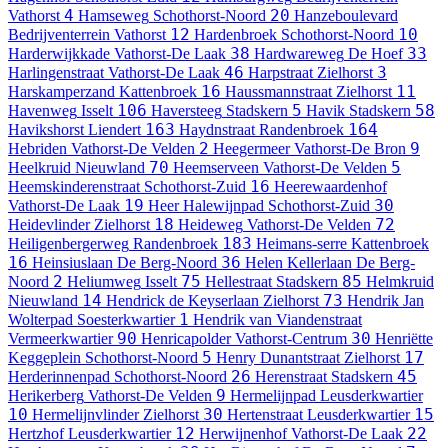
4
20
Vathorst
Hamseweg
Schothorst-Noord
Hanzeboulevard
12
10
Bedrijventerrein Vathorst
Hardenbroek
Schothorst-Noord
38
33
Harderwijkkade
Vathorst-De Laak
Hardwareweg
De Hoef
46
3
Harlingenstraat
Vathorst-De Laak
Harpstraat
Zielhorst
16
11
Harskamperzand
Kattenbroek
Haussmannstraat
Zielhorst
106
5
58
Havenweg
Isselt
Haversteeg
Stadskern
Havik
Stadskern
163
164
Havikshorst
Liendert
Haydnstraat
Randenbroek
2
9
Hebriden
Vathorst-De Velden
Heegermeer
Vathorst-De Bron
70
5
Heelkruid
Nieuwland
Heemserveen
Vathorst-De Velden
16
Heemskinderenstraat
Schothorst-Zuid
Heerewaardenhof
19
30
Vathorst-De Laak
Heer Halewijnpad
Schothorst-Zuid
18
72
Heidevlinder
Zielhorst
Heideweg
Vathorst-De Velden
183
Heiligenbergerweg
Randenbroek
Heimans-serre
Kattenbroek
16
36
Heinsiuslaan
De Berg-Noord
Helen Kellerlaan
De Berg-
2
75
85
Noord
Heliumweg
Isselt
Hellestraat
Stadskern
Helmkruid
14
73
Nieuwland
Hendrick de Keyserlaan
Zielhorst
Hendrik Jan
1
Wolterpad
Soesterkwartier
Hendrik van Viandenstraat
90
30
Vermeerkwartier
Henricapolder
Vathorst-Centrum
Henriëtte
5
17
Keggeplein
Schothorst-Noord
Henry Dunantstraat
Zielhorst
26
45
Herderinnenpad
Schothorst-Noord
Herenstraat
Stadskern
9
Herikerberg
Vathorst-De Velden
Hermelijnpad
Leusderkwartier
10
30
15
Hermelijnvlinder
Zielhorst
Hertenstraat
Leusderkwartier
12
22
Hertzhof
Leusderkwartier
Herwijnenhof
Vathorst-De Laak