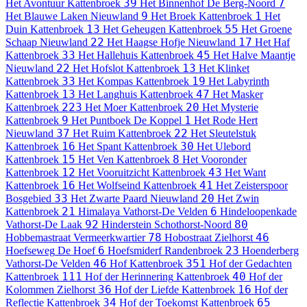
39
7
Het Avontuur
Kattenbroek
Het Binnenhof
De Berg-Noord
9
1
Het Blauwe Laken
Nieuwland
Het Broek
Kattenbroek
Het
13
55
Duin
Kattenbroek
Het Geheugen
Kattenbroek
Het Groene
22
17
Schaap
Nieuwland
Het Haagse Hofje
Nieuwland
Het Haf
33
45
Kattenbroek
Het Hallehuis
Kattenbroek
Het Halve Maantje
22
13
Nieuwland
Het Hofslot
Kattenbroek
Het Klinket
33
19
Kattenbroek
Het Kompas
Kattenbroek
Het Labyrinth
13
47
Kattenbroek
Het Langhuis
Kattenbroek
Het Masker
223
20
Kattenbroek
Het Moer
Kattenbroek
Het Mysterie
9
1
Kattenbroek
Het Puntboek
De Koppel
Het Rode Hert
37
22
Nieuwland
Het Ruim
Kattenbroek
Het Sleutelstuk
16
30
Kattenbroek
Het Spant
Kattenbroek
Het Ulebord
15
8
Kattenbroek
Het Ven
Kattenbroek
Het Vooronder
12
43
Kattenbroek
Het Vooruitzicht
Kattenbroek
Het Want
16
41
Kattenbroek
Het Wolfseind
Kattenbroek
Het Zeisterspoor
33
20
Bosgebied
Het Zwarte Paard
Nieuwland
Het Zwin
21
6
Kattenbroek
Himalaya
Vathorst-De Velden
Hindeloopenkade
92
80
Vathorst-De Laak
Hinderstein
Schothorst-Noord
78
46
Hobbemastraat
Vermeerkwartier
Hobostraat
Zielhorst
6
23
Hoefseweg
De Hoef
Hoefsmiderf
Randenbroek
Hoenderberg
46
351
Vathorst-De Velden
Hof
Kattenbroek
Hof der Gedachten
111
40
Kattenbroek
Hof der Herinnering
Kattenbroek
Hof der
36
16
Kolommen
Zielhorst
Hof der Liefde
Kattenbroek
Hof der
34
65
Reflectie
Kattenbroek
Hof der Toekomst
Kattenbroek