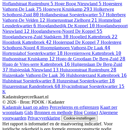
5
5
Hoflandstraat
Rustenburg
Hoge Boog
Nieuwland
Hogesteeg
75
293
Vathorst-De Laak
Hogeweg
Kruiskamp
Holkerweg
80
57
Schothorst-Zuid
Hollandsestraat
Soesterkwartier
Holterberg
12
21
Vathorst-De Velden
Homerusstraat
Zielhorst
Hommelpad
6
10
Leusderkwartier
Hooglandsedijk
De Koppel
Hooglandsepoort
12
55
Nieuwland
Hooglandseweg-Noord
De Koppel
30
22
Hooglandseweg-Zuid
Stadskern
Hooglied
Kattenbroek
42
7
Hooidonk
Kattenbroek
Hooierspad
De Koppel
Hoolesteeg
4
44
Schothorst-Noord
Hoornplantsoen
Vathorst-De Laak
18
10
Hortensiahof
Soesterkwartier
Hoveniersweg
Kattenbroek
12
28
Hudsonstraat
Kruiskamp
Hugo de Grootlaan
De Berg-Zuid
16
Hugo de Vries-serre
Kattenbroek
Huijgenslaan
De Berg-Zuid
37
13
28
Huisjesslak
Nieuwland
Huiszoonstraat
Rustenburg
36
16
Huizenkade
Vathorst-De Laak
Hulshorsterzand
Kattenbroek
8
18
Hulststraat
Soesterkwartier
Hunzestraat
Soesterkwartier
68
15
Huzarenstraat
Randenbroek
Hyacinthstraat
Soesterkwartier
K
Kadastraleperceelkaart.nl
© 2026 · Bron: PDOK / Kadaster
Kadastrale kaart op adres
Perceelgrens en erfgrenzen
Kaart per
woonplaats
Gids
Bronnen en methode
Blog
Contact
Algemene
voorwaarden
Privacyverklaring
Cookie-instellingen
Het rapport is informatief en de maatvoering indicatief. Voor
juridische zekerheid is een formele grensreconstructie nodig.