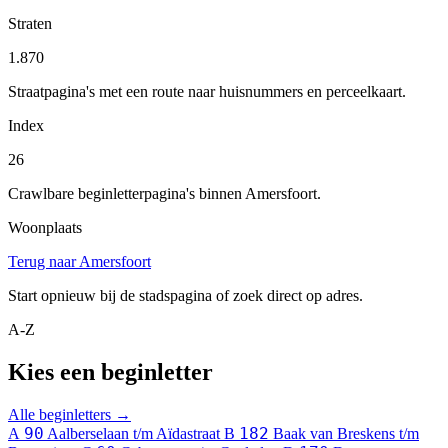
Straten
1.870
Straatpagina's met een route naar huisnummers en perceelkaart.
Index
26
Crawlbare beginletterpagina's binnen Amersfoort.
Woonplaats
Terug naar Amersfoort
Start opnieuw bij de stadspagina of zoek direct op adres.
A-Z
Kies een beginletter
Alle beginletters →
90
182
A
Aalberselaan t/m Aïdastraat
B
Baak van Breskens t/m