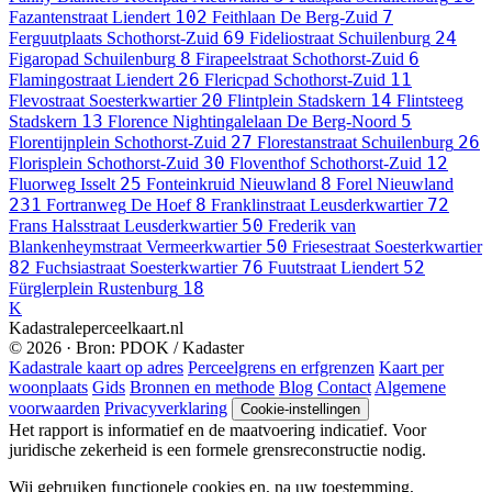
102
7
Fazantenstraat
Liendert
Feithlaan
De Berg-Zuid
69
24
Ferguutplaats
Schothorst-Zuid
Fideliostraat
Schuilenburg
8
6
Figaropad
Schuilenburg
Firapeelstraat
Schothorst-Zuid
26
11
Flamingostraat
Liendert
Flericpad
Schothorst-Zuid
20
14
Flevostraat
Soesterkwartier
Flintplein
Stadskern
Flintsteeg
13
5
Stadskern
Florence Nightingalelaan
De Berg-Noord
27
26
Florentijnplein
Schothorst-Zuid
Florestanstraat
Schuilenburg
30
12
Florisplein
Schothorst-Zuid
Floventhof
Schothorst-Zuid
25
8
Fluorweg
Isselt
Fonteinkruid
Nieuwland
Forel
Nieuwland
231
8
72
Fortranweg
De Hoef
Franklinstraat
Leusderkwartier
50
Frans Halsstraat
Leusderkwartier
Frederik van
50
Blankenheymstraat
Vermeerkwartier
Friesestraat
Soesterkwartier
82
76
52
Fuchsiastraat
Soesterkwartier
Fuutstraat
Liendert
18
Fürglerplein
Rustenburg
K
Kadastraleperceelkaart.nl
© 2026 · Bron: PDOK / Kadaster
Kadastrale kaart op adres
Perceelgrens en erfgrenzen
Kaart per
woonplaats
Gids
Bronnen en methode
Blog
Contact
Algemene
voorwaarden
Privacyverklaring
Cookie-instellingen
Het rapport is informatief en de maatvoering indicatief. Voor
juridische zekerheid is een formele grensreconstructie nodig.
Wij gebruiken functionele cookies en, na uw toestemming,