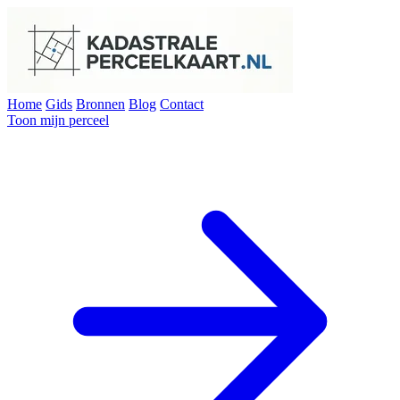
Home
Gids
Bronnen
Blog
Contact
Toon mijn perceel