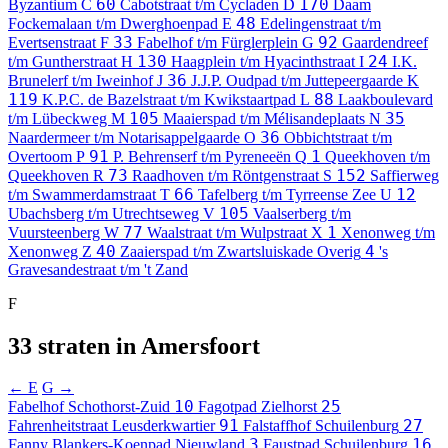
60
170
Byzantium
C
Cabotstraat t/m Cycladen
D
Daam
48
Fockemalaan t/m Dwerghoenpad
E
Edelingenstraat t/m
33
92
Evertsenstraat
F
Fabelhof t/m Fürglerplein
G
Gaardendreef
130
24
t/m Guntherstraat
H
Haagplein t/m Hyacinthstraat
I
I.K.
36
Brunelerf t/m Iweinhof
J
J.J.P. Oudpad t/m Juttepeergaarde
K
119
88
K.P.C. de Bazelstraat t/m Kwikstaartpad
L
Laakboulevard
105
35
t/m Lübeckweg
M
Maaierspad t/m Mélisandeplaats
N
36
Naardermeer t/m Notarisappelgaarde
O
Obbichtstraat t/m
91
1
Overtoom
P
P. Behrenserf t/m Pyreneeën
Q
Queekhoven t/m
73
152
Queekhoven
R
Raadhoven t/m Röntgenstraat
S
Saffierweg
66
12
t/m Swammerdamstraat
T
Tafelberg t/m Tyrreense Zee
U
105
Ubachsberg t/m Utrechtseweg
V
Vaalserberg t/m
77
1
Vuursteenberg
W
Waalstraat t/m Wulpstraat
X
Xenonweg t/m
40
4
Xenonweg
Z
Zaaierspad t/m Zwartsluiskade
Overig
's
Gravesandestraat t/m 't Zand
F
33 straten in Amersfoort
← E
G →
10
25
Fabelhof
Schothorst-Zuid
Fagotpad
Zielhorst
91
27
Fahrenheitstraat
Leusderkwartier
Falstaffhof
Schuilenburg
3
16
Fanny Blankers-Koenpad
Nieuwland
Faustpad
Schuilenburg