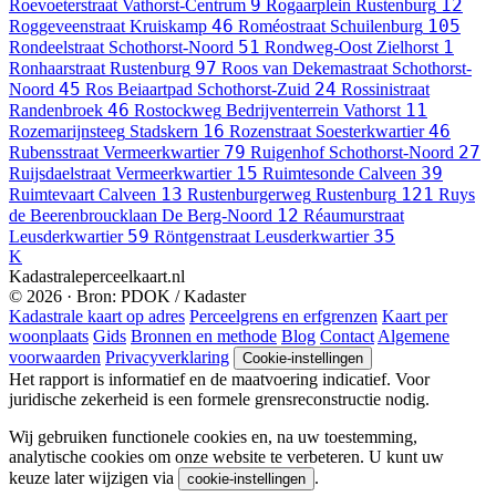
9
12
Roevoeterstraat
Vathorst-Centrum
Rogaarplein
Rustenburg
46
105
Roggeveenstraat
Kruiskamp
Roméostraat
Schuilenburg
51
1
Rondeelstraat
Schothorst-Noord
Rondweg-Oost
Zielhorst
97
Ronhaarstraat
Rustenburg
Roos van Dekemastraat
Schothorst-
45
24
Noord
Ros Beiaartpad
Schothorst-Zuid
Rossinistraat
46
11
Randenbroek
Rostockweg
Bedrijventerrein Vathorst
16
46
Rozemarijnsteeg
Stadskern
Rozenstraat
Soesterkwartier
79
27
Rubensstraat
Vermeerkwartier
Ruigenhof
Schothorst-Noord
15
39
Ruijsdaelstraat
Vermeerkwartier
Ruimtesonde
Calveen
13
121
Ruimtevaart
Calveen
Rustenburgerweg
Rustenburg
Ruys
12
de Beerenbroucklaan
De Berg-Noord
Réaumurstraat
59
35
Leusderkwartier
Röntgenstraat
Leusderkwartier
K
Kadastraleperceelkaart.nl
© 2026 · Bron: PDOK / Kadaster
Kadastrale kaart op adres
Perceelgrens en erfgrenzen
Kaart per
woonplaats
Gids
Bronnen en methode
Blog
Contact
Algemene
voorwaarden
Privacyverklaring
Cookie-instellingen
Het rapport is informatief en de maatvoering indicatief. Voor
juridische zekerheid is een formele grensreconstructie nodig.
Wij gebruiken functionele cookies en, na uw toestemming,
analytische cookies om onze website te verbeteren. U kunt uw
keuze later wijzigen via
.
cookie-instellingen