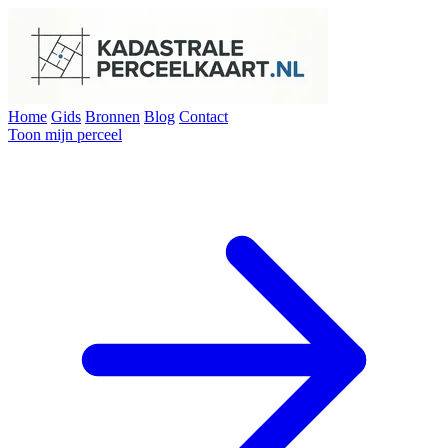
Home
Gids
Bronnen
Blog
Contact
Toon mijn perceel