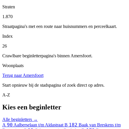
Straten
1.870
Straatpagina's met een route naar huisnummers en perceelkaart.
Index
26
Crawlbare beginletterpagina's binnen Amersfoort.
Woonplaats
Terug naar Amersfoort
Start opnieuw bij de stadspagina of zoek direct op adres.
A-Z
Kies een beginletter
Alle beginletters →
90
182
A
Aalberselaan t/m Aïdastraat
B
Baak van Breskens t/m