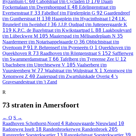
60
170
Byzantium
C
Cabotstraat t/m Cycladen
D
Daam
48
Fockemalaan t/m Dwerghoenpad
E
Edelingenstraat t/m
33
92
Evertsenstraat
F
Fabelhof t/m Fürglerplein
G
Gaardendreef
130
24
t/m Guntherstraat
H
Haagplein t/m Hyacinthstraat
I
I.K.
36
Brunelerf t/m Iweinhof
J
J.J.P. Oudpad t/m Juttepeergaarde
K
119
88
K.P.C. de Bazelstraat t/m Kwikstaartpad
L
Laakboulevard
105
35
t/m Lübeckweg
M
Maaierspad t/m Mélisandeplaats
N
36
Naardermeer t/m Notarisappelgaarde
O
Obbichtstraat t/m
91
1
Overtoom
P
P. Behrenserf t/m Pyreneeën
Q
Queekhoven t/m
73
152
Queekhoven
R
Raadhoven t/m Röntgenstraat
S
Saffierweg
66
12
t/m Swammerdamstraat
T
Tafelberg t/m Tyrreense Zee
U
105
Ubachsberg t/m Utrechtseweg
V
Vaalserberg t/m
77
1
Vuursteenberg
W
Waalstraat t/m Wulpstraat
X
Xenonweg t/m
40
4
Xenonweg
Z
Zaaierspad t/m Zwartsluiskade
Overig
's
Gravesandestraat t/m 't Zand
R
73 straten in Amersfoort
← Q
S →
4
10
Raadhoven
Schothorst-Noord
Rabouwgaarde
Nieuwland
18
205
Radonweg
Isselt
Randenbroekerweg
Randenbroek
13
39
Rangeerder
Soesterkwartier
Ranonkelstraat
Soesterkwartier