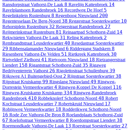
8
14
Ransdorpstraat
Vathorst-De Laak
Ravelijn
Kattenbroek
16
5
Ravelplantsoen
Randenbroek
Recordweg
De Hoef
8
200
Regelinkplein
Rustenburg
Regenboog
Nieuwland
38
10
Regentesselaan
De Berg-Noord
Reggestraat
Soesterkwartier
32
27
Rehorstplein
Rustenburg
Reigerstraat
Randenbroek
81
14
Reijmerinkstraat
Rustenburg
Reinaartpad
Schothorst-Zuid
31
2
Rekwisieten
Vathorst-De Laak
Reling
Kattenbroek
40
Rembrandtstraat
Leusderkwartier
Resedastraat
Soesterkwartier
29
6
8
Ribbensalamander
Nieuwland
Riddergang
Stadskern
51
30
Riesenberg
Vathorst-De Velden
Rietkreek
Kattenbroek
41
18
Rietvelderf
Zielhorst
Rietvoorn
Nieuwland
Rietzangerstraat
158
35
Liendert
Rigantstraat
Schothorst-Zuid
Rigaweg
26
39
Bedrijventerrein Vathorst
Rigolettostraat
Schuilenburg
2
38
Rijksweg A1
Buitengebied-Oost
Rijnstraat
Soesterkwartier
99
49
Rijpstraat
Kruiskamp
Ringslang
Nieuwland
Ringweg-
4
116
Dorrestein
Vermeerkwartier
Ringweg-Koppel
De Koppel
334
Ringweg-Kruiskamp
Kruiskamp
Ringweg-Randenbroek
410
48
Randenbroek
Robbeknolerf
Schothorst-Noord
Robert
7
17
Kochstraat
Leusderkwartier
Robertskruid
Nieuwland
18
Robijnweg
Vermeerkwartier
Rodderikweg
Schothorst-Noord
16
8
Rode Zee
Vathorst-De Bron
Roelandplaats
Schothorst-Zuid
67
8
38
Roelofsstraat
Vermeerkwartier
Roerdompstraat
Liendert
13
27
Roermondkade
Vathorst-De Laak
Roerstraat
Soesterkwartier