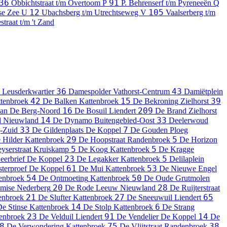
36
91
Obbichtstraat t/m Overtoom
P
P. Behrenserf t/m Pyreneeën
Q
12
105
nse Zee
U
Ubachsberg t/m Utrechtseweg
V
Vaalserberg t/m
straat t/m 't Zand
36
43
Leusderkwartier
Damespolder
Vathorst-Centrum
Damiëtplein
42
15
39
tenbroek
De Balken
Kattenbroek
De Bekroning
Zielhorst
16
209
an
De Berg-Noord
De Bosuil
Liendert
De Brand
Zielhorst
14
33
l
Nieuwland
De Dynamo
Buitengebied-Oost
Deelerwoud
33
7
-Zuid
De Gildenplaats
De Koppel
De Gouden Ploeg
29
5
 Hilder
Kattenbroek
De Hoopstraat
Randenbroek
De Horizon
5
5
yserstraat
Kruiskamp
De Koog
Kattenbroek
De Kragge
23
5
eerbrief
De Koppel
De Legakker
Kattenbroek
Delilaplein
61
53
terproef
De Koppel
De Mui
Kattenbroek
De Nieuwe Engel
54
50
enbroek
De Ontmoeting
Kattenbroek
De Oude Grutmolen
20
28
mise
Nederberg
De Rode Leeuw
Nieuwland
De Ruijterstraat
21
27
65
enbroek
De Slufter
Kattenbroek
De Sneeuwuil
Liendert
14
6
e Stinse
Kattenbroek
De Stolp
Kattenbroek
De Strang
23
91
14
enbroek
De Velduil
Liendert
De Vendelier
De Koppel
De
8
75
38
De Verwondering
Kattenbroek
De Vlijtstraat
Randenbroek