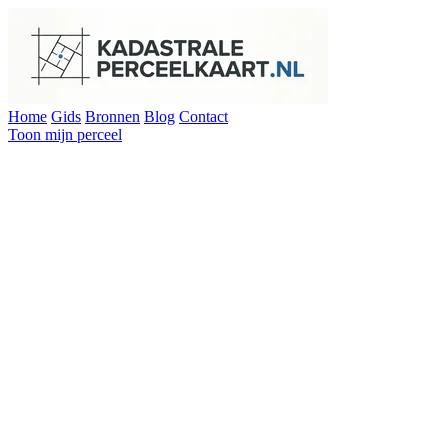
Home
Gids
Bronnen
Blog
Contact
Toon mijn perceel