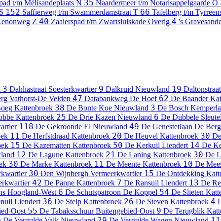
35
pad t/m Mélisandeplaats
N
Naardermeer t/m Notarisappelgaarde
O
152
66
S
Saffierweg t/m Swammerdamstraat
T
Tafelberg t/m Tyrree
40
4
Xenonweg
Z
Zaaierspad t/m Zwartsluiskade
Overig
's Gravesande
3
9
19
d
Dahliastraat
Soesterkwartier
Dalkruid
Nieuwland
Daltonstraat
47
62
erg
Vathorst-De Velden
Databankweg
De Hoef
De Baander
Kat
38
3
Boeg
Kattenbroek
De Bonte Koe
Nieuwland
De Bosch Kemperla
25
6
obbe
Kattenbroek
De Drie Kazen
Nieuwland
De Dubbele Sleute
118
49
rtier
De Gekroonde El
Nieuwland
De Genestetlaan
De Berg
11
20
30
oek
De Herfstdraad
Kattenbroek
De Heuvel
Kattenbroek
De
15
50
14
oek
De Kazematten
Kattenbroek
De Kerkuil
Liendert
De Ke
12
21
30
land
De Lagune
Kattenbroek
De Laning
Kattenbroek
De L
30
11
10
ek
De Marke
Kattenbroek
De Meente
Kattenbroek
De Mees
30
15
rkwartier
Den Wijnbergh
Vermeerkwartier
De Ontdekking
Katt
42
7
13
rkwartier
De Panne
Kattenbroek
De Ransuil
Liendert
De Re
6
54
ns
Hoogland-West
De Schutspatroon
De Koppel
De Slieten
Katt
36
26
4
nuil
Liendert
De Stelp
Kattenbroek
De Steven
Kattenbroek
D
55
9
ied-Oost
De Tabaksschuur
Buitengebied-Oost
De Terugblik
Katt
9
29
11
De Vergulde Valk
Nieuwland
De Vergulde Wagen
Nieuwland