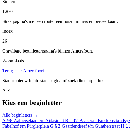
Straten
1.870
Straatpagina's met een route naar huisnummers en perceelkaart.
Index
26
Crawlbare beginletterpagina's binnen Amersfoort.
Woonplaats
Terug naar Amersfoort
Start opnieuw bij de stadspagina of zoek direct op adres.
A-Z
Kies een beginletter
Alle beginletters →
90
182
A
Aalberselaan t/m Aïdastraat
B
Baak van Breskens t/m By
92
1
Fabelhof t/m Fürglerplein
G
Gaardendreef t/m Guntherstraat
H