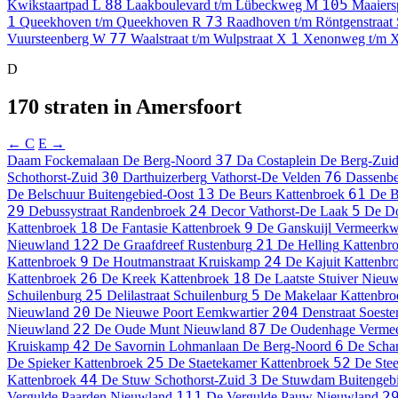
88
105
Kwikstaartpad
L
Laakboulevard t/m Lübeckweg
M
Maaiers
1
73
Queekhoven t/m Queekhoven
R
Raadhoven t/m Röntgenstraat
77
1
Vuursteenberg
W
Waalstraat t/m Wulpstraat
X
Xenonweg t/m 
D
170 straten in Amersfoort
← C
E →
37
Daam Fockemalaan
De Berg-Noord
Da Costaplein
De Berg-Zui
30
76
Schothorst-Zuid
Darthuizerberg
Vathorst-De Velden
Dassenb
13
61
De Belschuur
Buitengebied-Oost
De Beurs
Kattenbroek
De 
29
24
5
Debussystraat
Randenbroek
Decor
Vathorst-De Laak
De D
18
9
Kattenbroek
De Fantasie
Kattenbroek
De Ganskuijl
Vermeerkwa
122
21
Nieuwland
De Graafdreef
Rustenburg
De Helling
Kattenbr
9
24
Kattenbroek
De Houtmanstraat
Kruiskamp
De Kajuit
Kattenbr
26
18
Kattenbroek
De Kreek
Kattenbroek
De Laatste Stuiver
Nieuw
25
5
Schuilenburg
Delilastraat
Schuilenburg
De Makelaar
Kattenbro
20
204
Nieuwland
De Nieuwe Poort
Eemkwartier
Denstraat
Soeste
22
87
Nieuwland
De Oude Munt
Nieuwland
De Oudenhage
Vermee
42
6
Kruiskamp
De Savornin Lohmanlaan
De Berg-Noord
De Scha
25
52
De Spieker
Kattenbroek
De Staetekamer
Kattenbroek
De Stee
44
3
Kattenbroek
De Stuw
Schothorst-Zuid
De Stuwdam
Buitengeb
111
2
Vergulde Paarden
Nieuwland
De Vergulde Pauw
Nieuwland