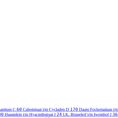
60
170
zantium
C
Cabotstraat t/m Cycladen
D
Daam Fockemalaan t/
30
24
36
Haagplein t/m Hyacinthstraat
I
I.K. Brunelerf t/m Iweinhof
J