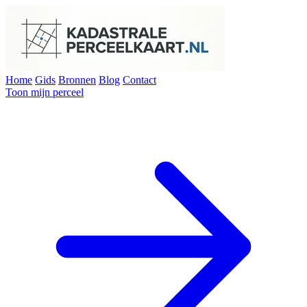
Home
Gids
Bronnen
Blog
Contact
Toon mijn perceel