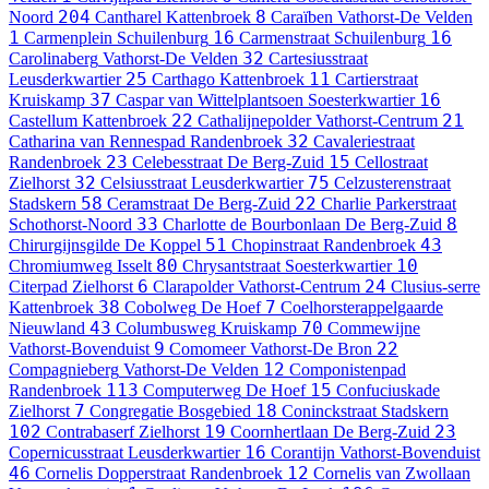
204
8
Noord
Cantharel
Kattenbroek
Caraïben
Vathorst-De Velden
1
16
16
Carmenplein
Schuilenburg
Carmenstraat
Schuilenburg
32
Carolinaberg
Vathorst-De Velden
Cartesiusstraat
25
11
Leusderkwartier
Carthago
Kattenbroek
Cartierstraat
37
16
Kruiskamp
Caspar van Wittelplantsoen
Soesterkwartier
22
21
Castellum
Kattenbroek
Cathalijnepolder
Vathorst-Centrum
32
Catharina van Rennespad
Randenbroek
Cavaleriestraat
23
15
Randenbroek
Celebesstraat
De Berg-Zuid
Cellostraat
32
75
Zielhorst
Celsiusstraat
Leusderkwartier
Celzusterenstraat
58
22
Stadskern
Ceramstraat
De Berg-Zuid
Charlie Parkerstraat
33
8
Schothorst-Noord
Charlotte de Bourbonlaan
De Berg-Zuid
51
43
Chirurgijnsgilde
De Koppel
Chopinstraat
Randenbroek
80
10
Chromiumweg
Isselt
Chrysantstraat
Soesterkwartier
6
24
Citerpad
Zielhorst
Clarapolder
Vathorst-Centrum
Clusius-serre
38
7
Kattenbroek
Cobolweg
De Hoef
Coelhorsterappelgaarde
43
70
Nieuwland
Columbusweg
Kruiskamp
Commewijne
9
22
Vathorst-Bovenduist
Comomeer
Vathorst-De Bron
12
Compagnieberg
Vathorst-De Velden
Componistenpad
113
15
Randenbroek
Computerweg
De Hoef
Confuciuskade
7
18
Zielhorst
Congregatie
Bosgebied
Coninckstraat
Stadskern
102
19
23
Contrabaserf
Zielhorst
Coornhertlaan
De Berg-Zuid
16
Copernicusstraat
Leusderkwartier
Corantijn
Vathorst-Bovenduist
46
12
Cornelis Dopperstraat
Randenbroek
Cornelis van Zwollaan