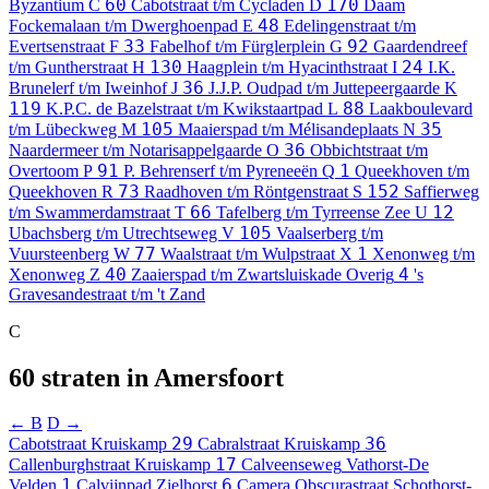
60
170
Byzantium
C
Cabotstraat t/m Cycladen
D
Daam
48
Fockemalaan t/m Dwerghoenpad
E
Edelingenstraat t/m
33
92
Evertsenstraat
F
Fabelhof t/m Fürglerplein
G
Gaardendreef
130
24
t/m Guntherstraat
H
Haagplein t/m Hyacinthstraat
I
I.K.
36
Brunelerf t/m Iweinhof
J
J.J.P. Oudpad t/m Juttepeergaarde
K
119
88
K.P.C. de Bazelstraat t/m Kwikstaartpad
L
Laakboulevard
105
35
t/m Lübeckweg
M
Maaierspad t/m Mélisandeplaats
N
36
Naardermeer t/m Notarisappelgaarde
O
Obbichtstraat t/m
91
1
Overtoom
P
P. Behrenserf t/m Pyreneeën
Q
Queekhoven t/m
73
152
Queekhoven
R
Raadhoven t/m Röntgenstraat
S
Saffierweg
66
12
t/m Swammerdamstraat
T
Tafelberg t/m Tyrreense Zee
U
105
Ubachsberg t/m Utrechtseweg
V
Vaalserberg t/m
77
1
Vuursteenberg
W
Waalstraat t/m Wulpstraat
X
Xenonweg t/m
40
4
Xenonweg
Z
Zaaierspad t/m Zwartsluiskade
Overig
's
Gravesandestraat t/m 't Zand
C
60 straten in Amersfoort
← B
D →
29
36
Cabotstraat
Kruiskamp
Cabralstraat
Kruiskamp
17
Callenburghstraat
Kruiskamp
Calveenseweg
Vathorst-De
1
6
Velden
Calvijnpad
Zielhorst
Camera Obscurastraat
Schothorst-