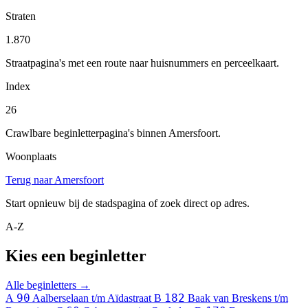
Straten
1.870
Straatpagina's met een route naar huisnummers en perceelkaart.
Index
26
Crawlbare beginletterpagina's binnen Amersfoort.
Woonplaats
Terug naar Amersfoort
Start opnieuw bij de stadspagina of zoek direct op adres.
A-Z
Kies een beginletter
Alle beginletters →
90
182
A
Aalberselaan t/m Aïdastraat
B
Baak van Breskens t/m