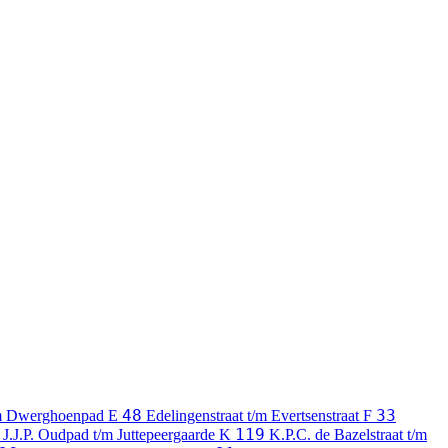
48
33
m Dwerghoenpad
E
Edelingenstraat t/m Evertsenstraat
F
119
J.J.P. Oudpad t/m Juttepeergaarde
K
K.P.C. de Bazelstraat t/m