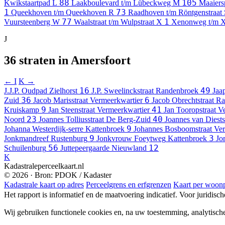
88
105
Kwikstaartpad
L
Laakboulevard t/m Lübeckweg
M
Maaiers
1
73
Queekhoven t/m Queekhoven
R
Raadhoven t/m Röntgenstraat
77
1
Vuursteenberg
W
Waalstraat t/m Wulpstraat
X
Xenonweg t/m 
J
36 straten in Amersfoort
← I
K →
16
49
J.J.P. Oudpad
Zielhorst
J.P. Sweelinckstraat
Randenbroek
Jaa
36
6
Zuid
Jacob Marisstraat
Vermeerkwartier
Jacob Obrechtstraat
Ra
9
41
Kruiskamp
Jan Steenstraat
Vermeerkwartier
Jan Tooropstraat
Ve
23
40
Noord
Joannes Tolliusstraat
De Berg-Zuid
Joannes van Diests
9
Johanna Westerdijk-serre
Kattenbroek
Johannes Bosboomstraat
Ver
9
3
Jonkmandreef
Rustenburg
Jonkvrouw Foeytweg
Kattenbroek
Jo
56
12
Schuilenburg
Juttepeergaarde
Nieuwland
K
Kadastraleperceelkaart.nl
© 2026 · Bron: PDOK / Kadaster
Kadastrale kaart op adres
Perceelgrens en erfgrenzen
Kaart per woonp
Het rapport is informatief en de maatvoering indicatief. Voor juridisc
Wij gebruiken functionele cookies en, na uw toestemming, analytisch