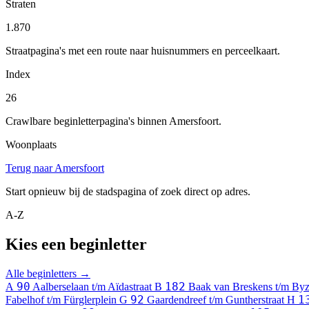
Straten
1.870
Straatpagina's met een route naar huisnummers en perceelkaart.
Index
26
Crawlbare beginletterpagina's binnen Amersfoort.
Woonplaats
Terug naar Amersfoort
Start opnieuw bij de stadspagina of zoek direct op adres.
A-Z
Kies een beginletter
Alle beginletters →
90
182
A
Aalberselaan t/m Aïdastraat
B
Baak van Breskens t/m By
92
1
Fabelhof t/m Fürglerplein
G
Gaardendreef t/m Guntherstraat
H