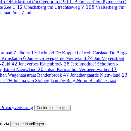
36
91
Obbichtstraat t/m Overtoom
P
P. Behrenserf t/m Pyreneeën
Q
12
105
nse Zee
U
Ubachsberg t/m Utrechtseweg
V
Vaalserberg t/m
straat t/m 't Zand
13
6
ornpad
Zielhorst
Jachtpad
De Koppel
Jacob Catslaan
De Berg-
6
24
t
Kruiskamp
James Grievegaarde
Nieuwland
Jan Mayenstraat
42
28
-Zuid
Jeneverbes
Kattenbroek
Jerolimodreef
Schothorst-
20
17
jffstraat
Nieuwland
Johan Karmanhof
Vermeerkwartier
47
13
han Wagenaarstraat
Randenbroek
Jonathangaarde
Nieuwland
20
4
ier
Juliana van Stolberglaan
De Berg-Noord
Juliëttestraat
Privacyverklaring
Cookie-instellingen
en via
.
cookie-instellingen