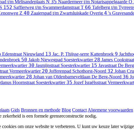
35
pad t/m Mélisandeplaats
N
Naardermeer t/m Notarisappelgaarde
O
152
66
S
Saffierweg t/m Swammerdamstraat
T
Tafelberg t/m Tyrree
40
4
Xenonweg
Z
Zaaierspad t/m Zwartsluiskade
Overig
's Gravesande
13
9
p Edenstraat
Nieuwland
Jac. P. Thijsse-serre
Kattenbroek
Jachtho
50
28
ndenbroek
Jakob Niewegpad
Soesterkwartier
James Cookstraa
30
15
rmeerkwartier
Jasmijnstraat
Soesterkwartier
Javastraat
De Berg
20
32
traat
Vermeerkwartier
Jofferenpad
Schothorst-Noord
Johan Crui
28
36
meerkwartier
Johan van Oldenbarneveltlaan
De Berg-Noord
Jo
35
rdanus Hoornstraat
Soesterkwartier
Jozef Israëlsstraat
Vermeerkwart
laats
Gids
Bronnen en methode
Blog
Contact
Algemene voorwaarden
he zekerheid is een formele grensreconstructie nodig.
e cookies om onze website te verbeteren. U kunt uw keuze later wijzig