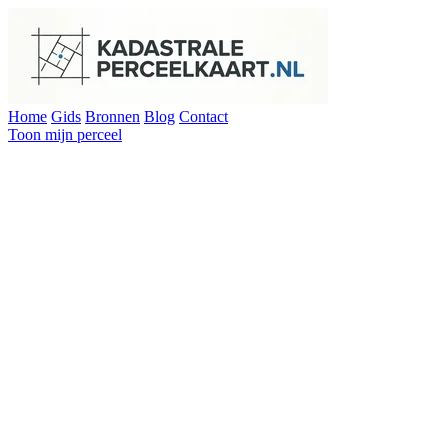
Home
Gids
Bronnen
Blog
Contact
Toon mijn perceel