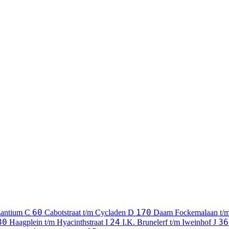
60
170
zantium
C
Cabotstraat t/m Cycladen
D
Daam Fockemalaan t/
30
24
36
Haagplein t/m Hyacinthstraat
I
I.K. Brunelerf t/m Iweinhof
J