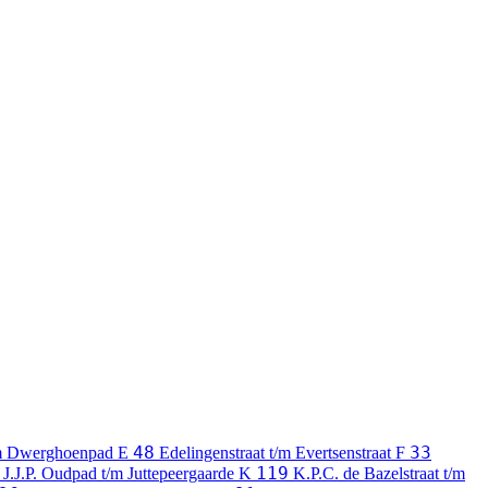
48
33
m Dwerghoenpad
E
Edelingenstraat t/m Evertsenstraat
F
119
J.J.P. Oudpad t/m Juttepeergaarde
K
K.P.C. de Bazelstraat t/m