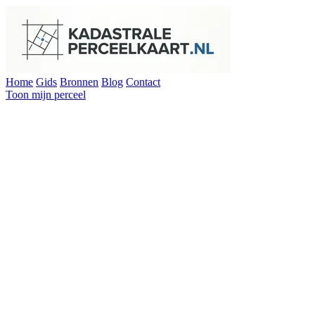
Home
Gids
Bronnen
Blog
Contact
Toon mijn perceel