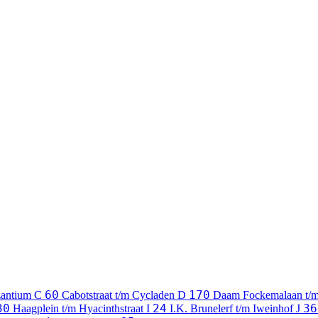
60
170
zantium
C
Cabotstraat t/m Cycladen
D
Daam Fockemalaan t/
30
24
36
Haagplein t/m Hyacinthstraat
I
I.K. Brunelerf t/m Iweinhof
J