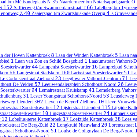
35
pad t/m Mélisandeplaats
N
Naardermeer t/m Notarisappelgaarde
O
152
66
S
Saffierweg t/m Swammerdamstraat
T
Tafelberg t/m Tyrree
40
4
Xenonweg
Z
Zaaierspad t/m Zwartsluiskade
Overig
's Gravesande
8
5
an der Hoven
Kattenbroek
Laan der Winden
Kattenbroek
Laan naa
1
1
ebied
Laan van Zon en Schild
Bosgebied
Laaxumstraat
Vathorst-
44
16
Soesterkwartier
Lampenist
Soesterkwartier
Lampreipad
Schoth
66
160
51
kern
Langestraat
Stadskern
Larixstraat
Soesterkwartier
La
23
71
Le Corbusierstraat
Zielhorst
Leeghwater
Vathorst-Centrum
Lee
57
26
thorst-De Velden
Leeuwendalersplein
Schothorst-Noord
Leeuw
94
41
Soesterkwartier
Lemairestraat
Kruiskamp
Lemelerberg
Vathors
31
53
chuilenburg
Lester Youngstraat
Schothorst-Noord
Leusderweg
302
10
rtseweg
Liendert
Lieven de Keyerf
Zielhorst
Lieve Vrouweke
12
115
terbesstraat
Soesterkwartier
Lijsterstraat
Liendert
Lijzijde
Katt
10
24
straat
Soesterkwartier
Lingestraat
Soesterkwartier
Linnaeus-ser
12
17
38
r
Lobelius-serre
Kattenbroek
Loefzijde
Kattenbroek
Loes v
22
20
bokstraat
De Berg-Zuid
Longkruid
Nieuwland
Lorentzstraat
L
51
gstraat
Schothorst-Noord
Louise de Colignylaan
De Berg-Noord
1
edrijventerrein Vathorst