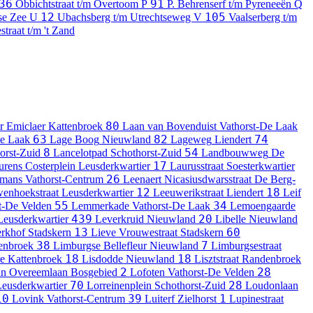
36
91
Obbichtstraat t/m Overtoom
P
P. Behrenserf t/m Pyreneeën
Q
12
105
nse Zee
U
Ubachsberg t/m Utrechtseweg
V
Vaalserberg t/m
straat t/m 't Zand
80
r Emiclaer
Kattenbroek
Laan van Bovenduist
Vathorst-De Laak
63
82
74
De Laak
Lage Boog
Nieuwland
Lageweg
Liendert
8
54
orst-Zuid
Lancelotpad
Schothorst-Zuid
Landbouwweg
De
17
urens Costerplein
Leusderkwartier
Laurusstraat
Soesterkwartier
26
mans
Vathorst-Centrum
Leenaert Nicasiusdwarsstraat
De Berg-
12
18
enhoekstraat
Leusderkwartier
Leeuwerikstraat
Liendert
Leif
55
34
t-De Velden
Lemmerkade
Vathorst-De Laak
Lemoengaarde
439
20
Leusderkwartier
Leverkruid
Nieuwland
Libelle
Nieuwland
13
60
rkhof
Stadskern
Lieve Vrouwestraat
Stadskern
38
7
enbroek
Limburgse Bellefleur
Nieuwland
Limburgsestraat
18
18
re
Kattenbroek
Lisdodde
Nieuwland
Lisztstraat
Randenbroek
2
28
an Overeemlaan
Bosgebied
Lofoten
Vathorst-De Velden
70
28
eusderkwartier
Lorreinenplein
Schothorst-Zuid
Loudonlaan
10
39
1
Lovink
Vathorst-Centrum
Luiterf
Zielhorst
Lupinestraat