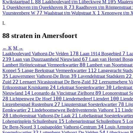
88
105
Kwikstaartpad
L
Laakboulevard t/m Lübeckweg
M
Maaiers
1
73
Queekhoven t/m Queekhoven
R
Raadhoven t/m Röntgenstraat
77
1
Vuursteenberg
W
Waalstraat t/m Wulpstraat
X
Xenonweg t/m 
L
88 straten in Amersfoort
← K
M →
178
7
Laakboulevard
Vathorst-De Velden
Laan 1914
Bosgebied
La
239
67
Laan van Duurzaamheid
Nieuwland
Laan van Herstel
Bosg
80
Lambert Heijnricsstraat
Vermeerkwartier
Lambert van Noortstraat
5
112
Koppel
Lange Beekstraat
Vermeerkwartier
Langegracht
Stads
35
39
22
Lauwersmeer
Vathorst-De Bron
Lavendelstraat
Stadskern
22
32
Zuid
Leenaert Nicasiusstraat
De Berg-Zuid
Leersumseberg
Va
24
30
Eriksonstraat
Kruiskamp
Lekstraat
Soesterkwartier
Leliestraat
14
89
Nieuwland
Leonardo da Vincistraat
Zielhorst
Leonorestraat
S
28
100
100
Lichtpenweg
De Hoef
Liendertsedreef
Liendert
Liende
27
78
Liezenbergpad
Rustenburg
Ligusterstraat
Soesterkwartier
Lijs
2
11
Eemkwartier
Lindeboomseweg
Bedrijventerrein Vathorst
Linde
28
21
Lithoijenstraat
Vathorst-De Laak
Lobeliastraat
Soesterkwartie
15
5
Lohengrinplein
Schuilenburg
Lohengrinstraat
Schuilenburg
Lom
3
34
De Berg-Noord
Louisapolder
Vathorst-Centrum
Louis Armstron
32
54
Soesterkwartier
Luttenberg
Vathorst-De Velden
Lübeckweg
B