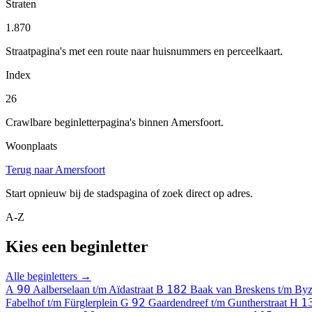
Straten
1.870
Straatpagina's met een route naar huisnummers en perceelkaart.
Index
26
Crawlbare beginletterpagina's binnen Amersfoort.
Woonplaats
Terug naar Amersfoort
Start opnieuw bij de stadspagina of zoek direct op adres.
A-Z
Kies een beginletter
Alle beginletters →
90
182
A
Aalberselaan t/m Aïdastraat
B
Baak van Breskens t/m By
92
1
Fabelhof t/m Fürglerplein
G
Gaardendreef t/m Guntherstraat
H