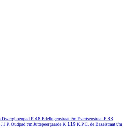
48
33
m Dwerghoenpad
E
Edelingenstraat t/m Evertsenstraat
F
119
J.J.P. Oudpad t/m Juttepeergaarde
K
K.P.C. de Bazelstraat t/m