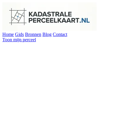
Home
Gids
Bronnen
Blog
Contact
Toon mijn perceel