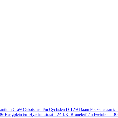
60
170
zantium
C
Cabotstraat t/m Cycladen
D
Daam Fockemalaan t/
30
24
36
Haagplein t/m Hyacinthstraat
I
I.K. Brunelerf t/m Iweinhof
J