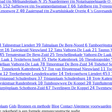
35
pad t/m Mélisandeplaats
N
Naardermeer t/m Notarisappelgaarde
O
152
66
S
Saffierweg t/m Swammerdamstraat
T
Tafelberg t/m Tyrree
40
4
Xenonweg
Z
Zaaierspad t/m Zwartsluiskade
Overig
's Gravesande
8
39
6
Talingstraat
Liendert
Talmalaan
De Berg-Noord
Tamboerijnstra
16
12
21
ert
Tasjeskruid
Nieuwland
Tatra
Vathorst-De Laak
Taunus
45
25
Ternatestraat
De Berg-Zuid
Terschellingkade
Vathorst-De Laak
1
35
16
e Laak
Textielweg
Isselt
Thebe
Kattenbroek
Theodorapolder
78
34
iellaan
Vathorst-De Laak
Timorstraat
De Berg-Zuid
Tisbehof
S
2
57
11
Tonnekreek
Kattenbroek
Ton van Heugtenpad
Nieuwland
Too
12
14
453
rg
Treekerbergje
Leusderkwartier
Trekvogelweg
Liendert
37
10
ristanpad
Schuilenburg
Tristanplaats
Schuilenburg
Troje
Katte
10
20
vskistraat
Randenbroek
Tuinbouwweg
De Koppel
Tuinfluiterst
67
24
urpijnplaats
Schothorst-Zuid
Tweelingen
De Koppel
Twentsew
laats
Gids
Bronnen en methode
Blog
Contact
Algemene voorwaarden
he zekerheid is een formele grensreconstructie nodig.