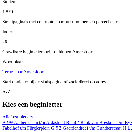
Straten
1.870
Straatpagina's met een route naar huisnummers en perceelkaart.
Index
26
Crawlbare beginletterpagina's binnen Amersfoort.
Woonplaats
Terug naar Amersfoort
Start opnieuw bij de stadspagina of zoek direct op adres.
A-Z
Kies een beginletter
Alle beginletters →
90
182
A
Aalberselaan t/m Aïdastraat
B
Baak van Breskens t/m By
92
1
Fabelhof t/m Fürglerplein
G
Gaardendreef t/m Guntherstraat
H