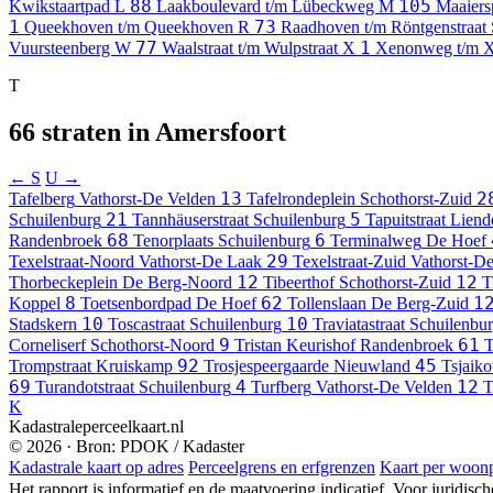
88
105
Kwikstaartpad
L
Laakboulevard t/m Lübeckweg
M
Maaiers
1
73
Queekhoven t/m Queekhoven
R
Raadhoven t/m Röntgenstraat
77
1
Vuursteenberg
W
Waalstraat t/m Wulpstraat
X
Xenonweg t/m 
T
66 straten in Amersfoort
← S
U →
13
2
Tafelberg
Vathorst-De Velden
Tafelrondeplein
Schothorst-Zuid
21
5
Schuilenburg
Tannhäuserstraat
Schuilenburg
Tapuitstraat
Liend
68
6
Randenbroek
Tenorplaats
Schuilenburg
Terminalweg
De Hoef
29
Texelstraat-Noord
Vathorst-De Laak
Texelstraat-Zuid
Vathorst-D
12
12
Thorbeckeplein
De Berg-Noord
Tibeerthof
Schothorst-Zuid
T
8
62
1
Koppel
Toetsenbordpad
De Hoef
Tollenslaan
De Berg-Zuid
10
10
Stadskern
Toscastraat
Schuilenburg
Traviatastraat
Schuilenbu
9
61
Corneliserf
Schothorst-Noord
Tristan Keurishof
Randenbroek
T
92
45
Trompstraat
Kruiskamp
Trosjespeergaarde
Nieuwland
Tsjaiko
69
4
12
Turandotstraat
Schuilenburg
Turfberg
Vathorst-De Velden
T
K
Kadastraleperceelkaart.nl
© 2026 · Bron: PDOK / Kadaster
Kadastrale kaart op adres
Perceelgrens en erfgrenzen
Kaart per woonp
Het rapport is informatief en de maatvoering indicatief. Voor juridisc