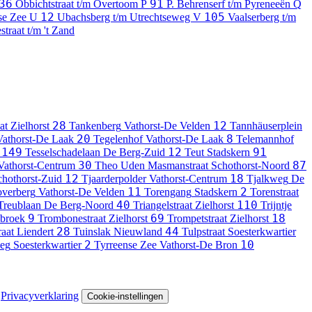
36
91
Obbichtstraat t/m Overtoom
P
P. Behrenserf t/m Pyreneeën
Q
12
105
nse Zee
U
Ubachsberg t/m Utrechtseweg
V
Vaalserberg t/m
straat t/m 't Zand
28
12
at
Zielhorst
Tankenberg
Vathorst-De Velden
Tannhäuserplein
20
8
Vathorst-De Laak
Tegelenhof
Vathorst-De Laak
Telemannhof
149
12
91
Tesselschadelaan
De Berg-Zuid
Teut
Stadskern
30
87
Vathorst-Centrum
Theo Uden Masmanstraat
Schothorst-Noord
12
18
chothorst-Zuid
Tjaarderpolder
Vathorst-Centrum
Tjalkweg
De
11
2
verberg
Vathorst-De Velden
Torengang
Stadskern
Torenstraat
40
110
Treublaan
De Berg-Noord
Triangelstraat
Zielhorst
Trijntje
9
69
18
nbroek
Trombonestraat
Zielhorst
Trompetstraat
Zielhorst
28
44
raat
Liendert
Tuinslak
Nieuwland
Tulpstraat
Soesterkwartier
2
10
eg
Soesterkwartier
Tyrreense Zee
Vathorst-De Bron
Privacyverklaring
Cookie-instellingen