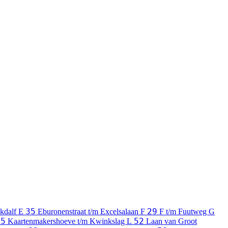
35
29
kdalf
E
Eburonenstraat t/m Excelsalaan
F
F t/m Fuutweg
G
95
52
Kaartenmakershoeve t/m Kwinkslag
L
Laan van Groot