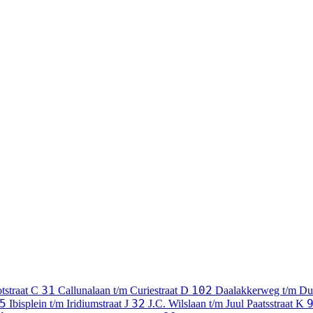
31
102
tstraat
C
Callunalaan t/m Curiestraat
D
Daalakkerweg t/m Du
5
32
Ibisplein t/m Iridiumstraat
J
J.C. Wilslaan t/m Juul Paatsstraat
K