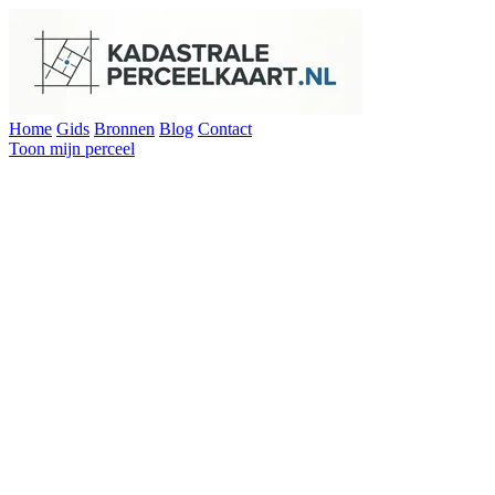
Home
Gids
Bronnen
Blog
Contact
Toon mijn perceel