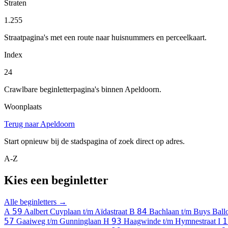
Straten
1.255
Straatpagina's met een route naar huisnummers en perceelkaart.
Index
24
Crawlbare beginletterpagina's binnen Apeldoorn.
Woonplaats
Terug naar Apeldoorn
Start opnieuw bij de stadspagina of zoek direct op adres.
A-Z
Kies een beginletter
Alle beginletters →
59
84
A
Aalbert Cuyplaan t/m Aïdastraat
B
Bachlaan t/m Buys Ballo
57
93
1
Gaaiweg t/m Gunninglaan
H
Haagwinde t/m Hymnestraat
I