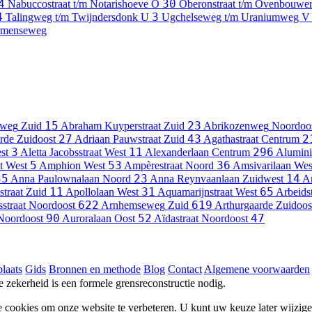
4
30
Nabuccostraat t/m Notarishoeve
O
Oberonstraat t/m Ovenbouwe
4
3
Talingweg t/m Twijndersdonk
U
Ugchelseweg t/m Uraniumweg
V
ormenseweg
15
23
rweg
Zuid
Abraham Kuyperstraat
Zuid
Abrikozenweg
Noordoo
27
43
2
rde
Zuidoost
Adriaan Pauwstraat
Zuid
Agathastraat
Centrum
3
11
296
st
Aletta Jacobsstraat
West
Alexanderlaan
Centrum
Alumin
5
53
36
t
West
Amphion
West
Ampèrestraat
Noord
Amsivarilaan
Wes
45
23
14
Anna Paulownalaan
Noord
Anna Reynvaanlaan
Zuidwest
An
11
31
65
straat
Zuid
Apollolaan
West
Aquamarijnstraat
West
Arbeidst
622
619
sstraat
Noordoost
Arnhemseweg
Zuid
Arthurgaarde
Zuidoos
90
52
47
Noordoost
Auroralaan
Oost
Aïdastraat
Noordoost
laats
Gids
Bronnen en methode
Blog
Contact
Algemene voorwaarden
he zekerheid is een formele grensreconstructie nodig.
e cookies om onze website te verbeteren. U kunt uw keuze later wijzig