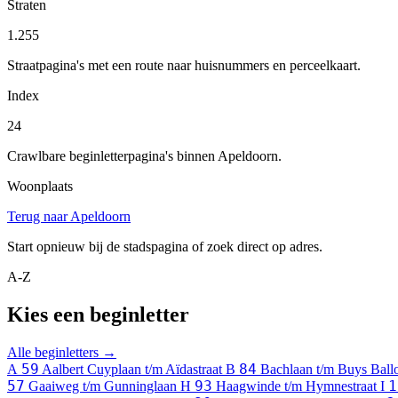
Straten
1.255
Straatpagina's met een route naar huisnummers en perceelkaart.
Index
24
Crawlbare beginletterpagina's binnen Apeldoorn.
Woonplaats
Terug naar Apeldoorn
Start opnieuw bij de stadspagina of zoek direct op adres.
A-Z
Kies een beginletter
Alle beginletters →
59
84
A
Aalbert Cuyplaan t/m Aïdastraat
B
Bachlaan t/m Buys Ballo
57
93
1
Gaaiweg t/m Gunninglaan
H
Haagwinde t/m Hymnestraat
I