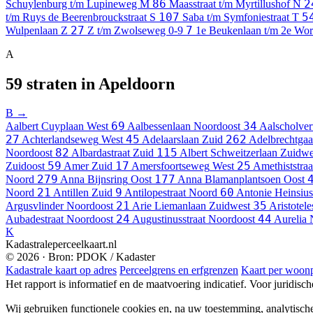
86
2
Schuylenburg t/m Lupineweg
M
Maasstraat t/m Myrtillushof
N
107
5
t/m Ruys de Beerenbrouckstraat
S
Saba t/m Symfoniestraat
T
27
7
Wulpenlaan
Z
Z t/m Zwolseweg
0-9
1e Beukenlaan t/m 2e W
A
59 straten in Apeldoorn
B →
69
34
Aalbert Cuyplaan
West
Aalbessenlaan
Noordoost
Aalscholve
27
45
262
Achterlandseweg
West
Adelaarslaan
Zuid
Adelbrechtgaa
82
115
Noordoost
Albardastraat
Zuid
Albert Schweitzerlaan
Zuidwe
59
17
25
Zuidoost
Amer
Zuid
Amersfoortseweg
West
Amethiststraa
279
177
Noord
Anna Bijnsring
Oost
Anna Blamanplantsoen
Oost
21
9
60
Noord
Antillen
Zuid
Antilopestraat
Noord
Antonie Heinsius
21
35
Argusvlinder
Noordoost
Arie Liemanlaan
Zuidwest
Aristotele
24
44
Aubadestraat
Noordoost
Augustinusstraat
Noordoost
Aurelia
K
Kadastraleperceelkaart.nl
© 2026 · Bron: PDOK / Kadaster
Kadastrale kaart op adres
Perceelgrens en erfgrenzen
Kaart per woonp
Het rapport is informatief en de maatvoering indicatief. Voor juridisc
Wij gebruiken functionele cookies en, na uw toestemming, analytisch