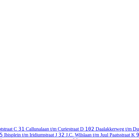
31
102
tstraat
C
Callunalaan t/m Curiestraat
D
Daalakkerweg t/m Du
5
32
Ibisplein t/m Iridiumstraat
J
J.C. Wilslaan t/m Juul Paatsstraat
K