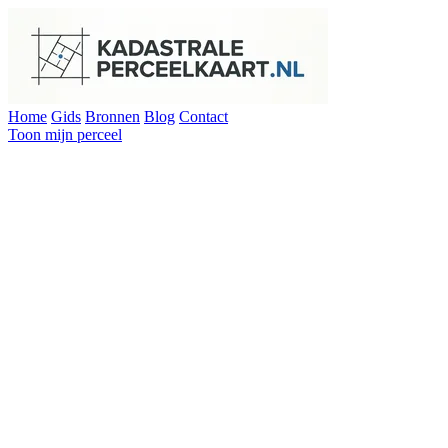
Home
Gids
Bronnen
Blog
Contact
Toon mijn perceel