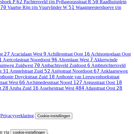
62
50
rshoek
P
Pachtersveld t/m Pythagorasstraat
R
Raadhuisplein
70
51
Vaartse Rijn t/m Vuurvlinder
W
Waagmeestershoeve t/m
27
9
16
st
Acacialaan
West
Achillesstraat
Oost
Achisomoglaan
Oost
1
96
7
Agricolastraat
Noordoost
Ahornlaan
West
Akkerwinde
70
6
iumweg
Zuidwest
Ambachtsveld
Zuidoost
Ambtsrichtersveld
31
52
67
t
Amstelstraat
Zuid
Anijsstraat
Noordoost
Anklaarseweg
10
thonie Duyckstraat
Zuid
Anthonie van Leeuwenhoekstraat
66
127
18
raat
West
Archimedesstraat
Noord
Argusstraat
Oost
28
16
484
28
t
Aruba
Zuid
Asselsestraat
West
Atlasstraat
Oost
Privacyverklaring
Cookie-instellingen
en via
.
cookie-instellingen