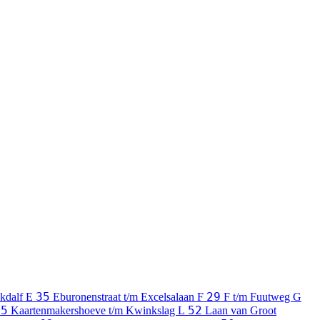
35
29
kdalf
E
Eburonenstraat t/m Excelsalaan
F
F t/m Fuutweg
G
95
52
Kaartenmakershoeve t/m Kwinkslag
L
Laan van Groot