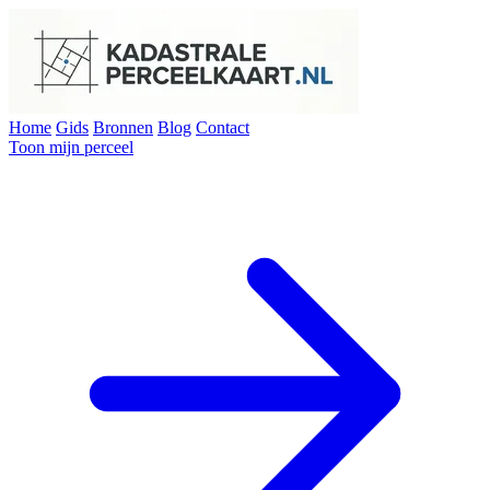
Home
Gids
Bronnen
Blog
Contact
Toon mijn perceel