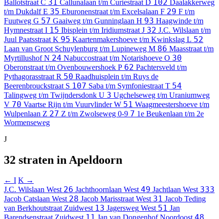
31
102
Ballotstraat
C
Callunalaan t/m Curiestraat
D
Daalakkerweg
35
29
t/m Dukdalf
E
Eburonenstraat t/m Excelsalaan
F
F t/m
57
93
Fuutweg
G
Gaaiweg t/m Gunninglaan
H
Haagwinde t/m
15
32
Hymnestraat
I
Ibisplein t/m Iridiumstraat
J
J.C. Wilslaan t/m
95
52
Juul Paatsstraat
K
Kaartenmakershoeve t/m Kwinkslag
L
86
Laan van Groot Schuylenburg t/m Lupineweg
M
Maasstraat t/m
24
30
Myrtillushof
N
Nabuccostraat t/m Notarishoeve
O
62
Oberonstraat t/m Ovenbouwershoek
P
Pachtersveld t/m
50
Pythagorasstraat
R
Raadhuisplein t/m Ruys de
107
54
Beerenbrouckstraat
S
Saba t/m Symfoniestraat
T
3
Talingweg t/m Twijndersdonk
U
Ugchelseweg t/m Uraniumweg
70
51
V
Vaartse Rijn t/m Vuurvlinder
W
Waagmeestershoeve t/m
27
7
Wulpenlaan
Z
Z t/m Zwolseweg
0-9
1e Beukenlaan t/m 2e
Wormenseweg
J
32 straten in Apeldoorn
← I
K →
26
49
333
J.C. Wilslaan
West
Jachthoornlaan
West
Jachtlaan
West
28
31
Jacob Catslaan
West
Jacob Marisstraat
West
Jacob Teding
13
51
van Berkhoutstraat
Zuidwest
Jagersweg
West
Jan
11
48
Barendsenstraat
Zuidwest
Jan van Dongenhof
Noordoost