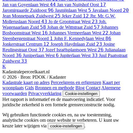
44
17
Jan van Goyenlaan
West
Jan van Nuijshof
Oost
96
5
20
Jaromirgaarde
Zuidoost
Jasmijnlaan
West
Javalaan
Noord
25
12
Jean Monnetpark
Zuidwest
Jeker
Zuid
Jhr. Mr. G.W.
43
23
Molleruslaan
Noord
Jo de Grootstraat
West
Joh.
58
57
Wagenaarlaan
Zuid
Johan de Wittstraat
Zuid
Johannes
16
22
Bosboomstraat
West
Johannes Vermeerlaan
West
Johan
1
86
Steenbergenstraat
Noord
John F. Kennedylaan
West
12
23
Jonkerstraat
Centrum
Joseph Haydnlaan
Zuid
Josine
37
26
Reulingstraat
Oost
Jozef Israëlsplantsoen
West
Julianalaan
36
6
33
Noord
Juniperlaan
West
Jupiterlaan
West
Juul Paatsstraat
33
Zuidwest
K
Kadastraleperceelkaart.nl
© 2026 · Bron: PDOK / Kadaster
Kadastrale kaart op adres
Perceelgrens en erfgrenzen
Kaart per
woonplaats
Gids
Bronnen en methode
Blog
Contact
Algemene
voorwaarden
Privacyverklaring
Cookie-instellingen
Het rapport is informatief en de maatvoering indicatief. Voor
juridische zekerheid is een formele grensreconstructie nodig.
Wij gebruiken functionele cookies en, na uw toestemming,
analytische cookies om onze website te verbeteren. U kunt uw
keuze later wijzigen via
.
cookie-instellingen