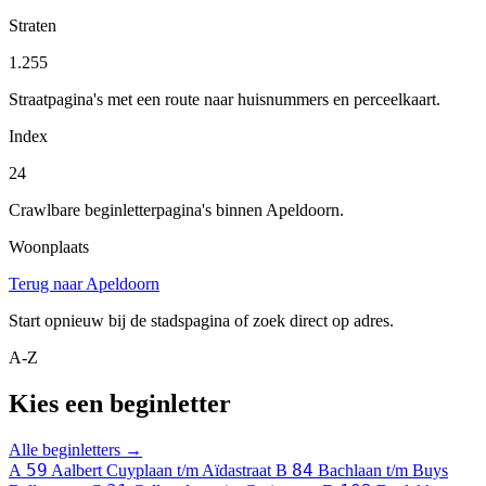
Straten
1.255
Straatpagina's met een route naar huisnummers en perceelkaart.
Index
24
Crawlbare beginletterpagina's binnen Apeldoorn.
Woonplaats
Terug naar Apeldoorn
Start opnieuw bij de stadspagina of zoek direct op adres.
A-Z
Kies een beginletter
Alle beginletters →
59
84
A
Aalbert Cuyplaan t/m Aïdastraat
B
Bachlaan t/m Buys