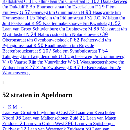
31
102
Ballotstraat
C
Callunalaan t/m Curiestraat
D
Daalakkerweg
35
29
t/m Dukdalf
E
Eburonenstraat t/m Excelsalaan
F
F t/m
57
93
Fuutweg
G
Gaaiweg t/m Gunninglaan
H
Haagwinde t/m
15
32
Hymnestraat
I
Ibisplein t/m Iridiumstraat
J
J.C. Wilslaan t/m
95
52
Juul Paatsstraat
K
Kaartenmakershoeve t/m Kwinkslag
L
86
Laan van Groot Schuylenburg t/m Lupineweg
M
Maasstraat t/m
24
30
Myrtillushof
N
Nabuccostraat t/m Notarishoeve
O
62
Oberonstraat t/m Ovenbouwershoek
P
Pachtersveld t/m
50
Pythagorasstraat
R
Raadhuisplein t/m Ruys de
107
54
Beerenbrouckstraat
S
Saba t/m Symfoniestraat
T
3
Talingweg t/m Twijndersdonk
U
Ugchelseweg t/m Uraniumweg
70
51
V
Vaartse Rijn t/m Vuurvlinder
W
Waagmeestershoeve t/m
27
7
Wulpenlaan
Z
Z t/m Zwolseweg
0-9
1e Beukenlaan t/m 2e
Wormenseweg
L
52 straten in Apeldoorn
← K
M →
32
Laan van Groot Schuylenburg
Oost
Laan van Kerschoten
96
21
Noord
Laan van Malkenschoten
Zuid
Laan van Maten
2
206
Zuidoost
Laan van Orden
West
Laan van Spitsbergen
12
59
Zuidwest
Laan van Westenenk
Zuidwest
Laan van