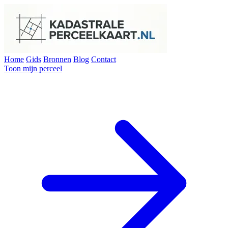
Home
Gids
Bronnen
Blog
Contact
Toon mijn perceel