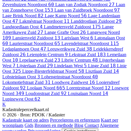
60
27
Zevenhuizen
Noordoost
Laan van Zodiak
Noordoost
Laan
153
97
van Zonnehoeve
Oost
Laan van Zuidbroek
Noordoost
82
56
Lage Brink
Noord
Lage Kamp
Noord
Lage Landenlaan
47
11
29
Oost
Lakméstraat
Noordoost
Landdrostlaan
Zuidoost
4
175
Landgoedlaan
Oost
Landmetersveld
Zuidoost
Lange
27
26
Amerikaweg
Zuid
Lange Grafte
Oost
Langeweg
Noord
109
13
6
Lansiersveld
Zuidoost
Larixlaan
West
Latonalaan
Oost
60
65
115
Laurierstraat
Noordoost
Lavendelstraat
Noordoost
47
38
Ledaplantsoen
Oost
Leeuwerikweg
Zuid
Leidekkersdreef
26
9
183
Zuidoost
Leienplein
Centrum
Lekstraat
Zuid
Lemeilaan
10
23
48
Oost
Lepelaarweg
Zuid
Librije
Centrum
Lijsterbeslaan
7
29
5
18
West
Lijsterlaan
Zuid
Lindelaan
West
Linge
Zuid
Linie
325
58
14
Oost
Lippe-Biesterfeldstraat
Noord
Lisztlaan
Zuid
3
40
Lobsteinlaan
Oost
Lohengrinstraat
Noordoost
31
16
Lokomotiefstraat
Zuid
Loodweg
Zuidwest
Looiersdreef
92
665
12
Zuidoost
Loolaan
Noord
Lorentzstraat
Noord
Loseweg
349
92
14
Noord
Loudonstraat
Zuid
Louisalaan
Noord
62
Lupineweg
Oost
K
Kadastraleperceelkaart.nl
© 2026 · Bron: PDOK / Kadaster
Kadastrale kaart op adres
Perceelgrens en erfgrenzen
Kaart per
woonplaats
Gids
Bronnen en methode
Blog
Contact
Algemene
voorwaarden
Privacyverklaring