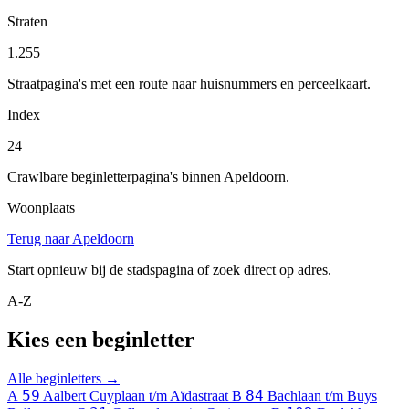
Straten
1.255
Straatpagina's met een route naar huisnummers en perceelkaart.
Index
24
Crawlbare beginletterpagina's binnen Apeldoorn.
Woonplaats
Terug naar Apeldoorn
Start opnieuw bij de stadspagina of zoek direct op adres.
A-Z
Kies een beginletter
Alle beginletters →
59
84
A
Aalbert Cuyplaan t/m Aïdastraat
B
Bachlaan t/m Buys