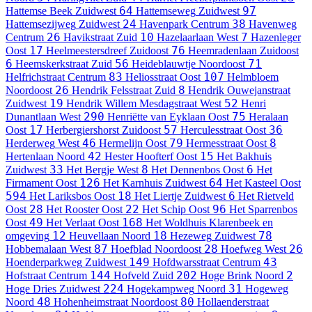
64
97
Hattemse Beek
Zuidwest
Hattemseweg
Zuidwest
24
38
Hattemsezijweg
Zuidwest
Havenpark
Centrum
Havenweg
26
10
7
Centrum
Havikstraat
Zuid
Hazelaarlaan
West
Hazenleger
17
76
Oost
Heelmeestersdreef
Zuidoost
Heemradenlaan
Zuidoost
6
56
71
Heemskerkstraat
Zuid
Heideblauwtje
Noordoost
83
107
Helfrichstraat
Centrum
Heliosstraat
Oost
Helmbloem
26
8
Noordoost
Hendrik Felsstraat
Zuid
Hendrik Ouwejanstraat
19
52
Zuidwest
Hendrik Willem Mesdagstraat
West
Henri
290
75
Dunantlaan
West
Henriëtte van Eyklaan
Oost
Heralaan
17
57
36
Oost
Herbergiershorst
Zuidoost
Herculesstraat
Oost
46
79
8
Herderweg
West
Hermelijn
Oost
Hermesstraat
Oost
42
15
Hertenlaan
Noord
Hester Hoofterf
Oost
Het Bakhuis
33
8
6
Zuidwest
Het Bergje
West
Het Dennenbos
Oost
Het
126
64
Firmament
Oost
Het Karnhuis
Zuidwest
Het Kasteel
Oost
594
18
6
Het Lariksbos
Oost
Het Liertje
Zuidwest
Het Rietveld
28
22
96
Oost
Het Rooster
Oost
Het Schip
Oost
Het Sparrenbos
49
168
Oost
Het Verlaat
Oost
Het Woldhuis
Klarenbeek en
12
18
78
omgeving
Heuvellaan
Noord
Hezeweg
Zuidwest
87
28
26
Hobbemalaan
West
Hoefblad
Noordoost
Hoefweg
West
149
43
Hoenderparkweg
Zuidwest
Hofdwarsstraat
Centrum
144
202
2
Hofstraat
Centrum
Hofveld
Zuid
Hoge Brink
Noord
224
31
Hoge Dries
Zuidwest
Hogekampweg
Noord
Hogeweg
48
80
Noord
Hohenheimstraat
Noordoost
Hollaenderstraat