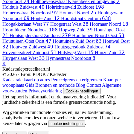
24
2
Noordoost
Holthoevensestraat
Klarenbeek en omgeving
40
198
Holthuis
Zuidwest
Holtrichtersveld
Zuidoost
92
25
Homerusstraat
Noordoost
Hommel
Noord
Honingzwam
69
12
638
Noordoost
Honte
Zuid
Hoofdstraat
Centrum
77
28
18
Hoogakkerlaan
West
Hoogstraat
West
Hoornaar
Noord
108
39
Hoornbloem
Noordoost
Hopweg
Zuid
Houtsingel
Oost
21
270
53
Houtsnijdershorst
Zuidoost
Houttuinen-Noord
Oost
47
63
Houttuinen-Oost
Oost
Houttuinen-Zuid
Oost
Houtwal
Oost
32
49
74
Houtweg
Zuidwest
Houtzagersdonk
Zuidoost
51
15
32
Hoveniersdreef
Zuidoost
Hulstweg
West
Hunze
Zuid
33
8
Huygenslaan
West
Hymnestraat
Noordoost
K
Kadastraleperceelkaart.nl
© 2026 · Bron: PDOK / Kadaster
Kadastrale kaart op adres
Perceelgrens en erfgrenzen
Kaart per
woonplaats
Gids
Bronnen en methode
Blog
Contact
Algemene
voorwaarden
Privacyverklaring
Cookie-instellingen
Het rapport is informatief en de maatvoering indicatief. Voor
juridische zekerheid is een formele grensreconstructie nodig.
Wij gebruiken functionele cookies en, na uw toestemming,
analytische cookies om onze website te verbeteren. U kunt uw
keuze later wijzigen via
.
cookie-instellingen