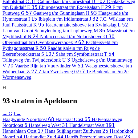
31
102
Ballotstraat
C
Callunalaan t/m Curiestraat
D
Daalakkerweg
35
29
t/m Dukdalf
E
Eburonenstraat t/m Excelsalaan
F
F t/m
57
93
Fuutweg
G
Gaaiweg t/m Gunninglaan
H
Haagwinde t/m
15
32
Hymnestraat
I
Ibisplein t/m Iridiumstraat
J
J.C. Wilslaan t/m
95
52
Juul Paatsstraat
K
Kaartenmakershoeve t/m Kwinkslag
L
86
Laan van Groot Schuylenburg t/m Lupineweg
M
Maasstraat t/m
24
30
Myrtillushof
N
Nabuccostraat t/m Notarishoeve
O
62
Oberonstraat t/m Ovenbouwershoek
P
Pachtersveld t/m
50
Pythagorasstraat
R
Raadhuisplein t/m Ruys de
107
54
Beerenbrouckstraat
S
Saba t/m Symfoniestraat
T
3
Talingweg t/m Twijndersdonk
U
Ugchelseweg t/m Uraniumweg
70
51
V
Vaartse Rijn t/m Vuurvlinder
W
Waagmeestershoeve t/m
27
7
Wulpenlaan
Z
Z t/m Zwolseweg
0-9
1e Beukenlaan t/m 2e
Wormenseweg
H
93 straten in Apeldoorn
← G
I →
68
65
Haagwinde
Noordoost
Halstraat
Oost
Halvemaanweg
6
31
191
Noordoost
Hamelweg
West
Handelstraat
West
17
25
Hannahlaan
Oost
Hans Suijlingstraat
Zuidwest
Hardonkhof
54
44
23
Noord
Haringvliet
Zuid
Harriët Freezerplantsoen
Oost