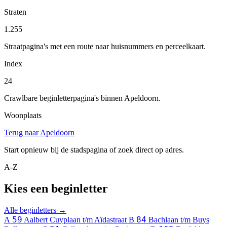
Straten
1.255
Straatpagina's met een route naar huisnummers en perceelkaart.
Index
24
Crawlbare beginletterpagina's binnen Apeldoorn.
Woonplaats
Terug naar Apeldoorn
Start opnieuw bij de stadspagina of zoek direct op adres.
A-Z
Kies een beginletter
Alle beginletters →
59
84
A
Aalbert Cuyplaan t/m Aïdastraat
B
Bachlaan t/m Buys