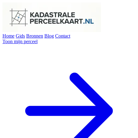
Home
Gids
Bronnen
Blog
Contact
Toon mijn perceel