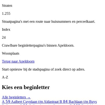
Straten
1.255
Straatpagina's met een route naar huisnummers en perceelkaart.
Index
24
Crawlbare beginletterpagina's binnen Apeldoorn.
Woonplaats
Terug naar Apeldoorn
Start opnieuw bij de stadspagina of zoek direct op adres.
A-Z
Kies een beginletter
Alle beginletters →
59
84
A
Aalbert Cuyplaan t/m Aïdastraat
B
Bachlaan t/m Buys