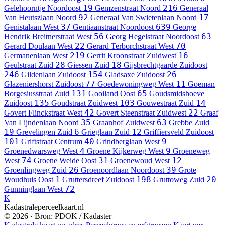
19
216
Gelehoorntje
Noordoost
Gemzenstraat
Noord
Generaal
92
17
Van Heutszlaan
Noord
Generaal Van Swietenlaan
Noord
37
639
Genistalaan
West
Gentiaanstraat
Noordoost
George
56
63
Hendrik Breitnerstraat
West
Georg Hegelstraat
Noordoost
22
70
Gerard Doulaan
West
Gerard Terborchstraat
West
219
16
Germanenlaan
West
Gerrit Kroonstraat
Zuidwest
28
18
Geulstraat
Zuid
Giessen
Zuid
Gijsbrechtgaarde
Zuidoost
246
154
26
Gildenlaan
Zuidoost
Gladsaxe
Zuidoost
77
11
Glazeniershorst
Zuidoost
Goedewoningweg
West
Goeman
131
65
Borgesiusstraat
Zuid
Gooiland
Oost
Goudsmidshoeve
135
103
14
Zuidoost
Goudstraat
Zuidwest
Gouwestraat
Zuid
42
22
Govert Flinckstraat
West
Govert Steenstraat
Zuidwest
Graaf
35
63
Van Lijndenlaan
Noord
Graanhof
Zuidwest
Grebbe
Zuid
19
6
12
Grevelingen
Zuid
Grieglaan
Zuid
Griffiersveld
Zuidoost
101
40
9
Griftstraat
Centrum
Grindberglaan
West
4
9
Groenedwarsweg
West
Groene Kijkerweg
West
Groeneweg
74
31
12
West
Groene Weide
Oost
Groenewoud
West
26
39
Groenlingweg
Zuid
Groenoordlaan
Noordoost
Grote
1
198
20
Woudhuis
Oost
Gruttersdreef
Zuidoost
Gruttoweg
Zuid
72
Gunninglaan
West
K
Kadastraleperceelkaart.nl
© 2026 · Bron: PDOK / Kadaster