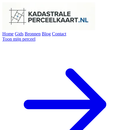
Home
Gids
Bronnen
Blog
Contact
Toon mijn perceel