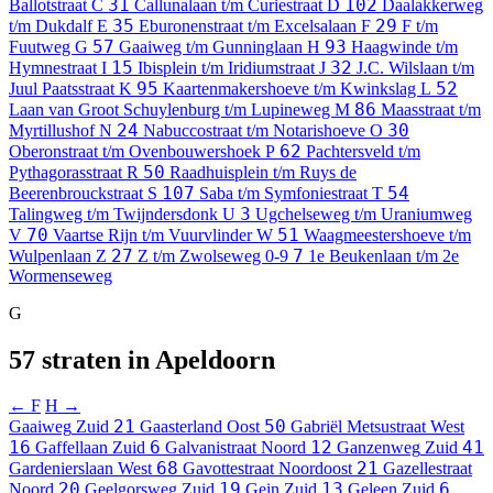
31
102
Ballotstraat
C
Callunalaan t/m Curiestraat
D
Daalakkerweg
35
29
t/m Dukdalf
E
Eburonenstraat t/m Excelsalaan
F
F t/m
57
93
Fuutweg
G
Gaaiweg t/m Gunninglaan
H
Haagwinde t/m
15
32
Hymnestraat
I
Ibisplein t/m Iridiumstraat
J
J.C. Wilslaan t/m
95
52
Juul Paatsstraat
K
Kaartenmakershoeve t/m Kwinkslag
L
86
Laan van Groot Schuylenburg t/m Lupineweg
M
Maasstraat t/m
24
30
Myrtillushof
N
Nabuccostraat t/m Notarishoeve
O
62
Oberonstraat t/m Ovenbouwershoek
P
Pachtersveld t/m
50
Pythagorasstraat
R
Raadhuisplein t/m Ruys de
107
54
Beerenbrouckstraat
S
Saba t/m Symfoniestraat
T
3
Talingweg t/m Twijndersdonk
U
Ugchelseweg t/m Uraniumweg
70
51
V
Vaartse Rijn t/m Vuurvlinder
W
Waagmeestershoeve t/m
27
7
Wulpenlaan
Z
Z t/m Zwolseweg
0-9
1e Beukenlaan t/m 2e
Wormenseweg
G
57 straten in Apeldoorn
← F
H →
21
50
Gaaiweg
Zuid
Gaasterland
Oost
Gabriël Metsustraat
West
16
6
12
41
Gaffellaan
Zuid
Galvanistraat
Noord
Ganzenweg
Zuid
68
21
Gardenierslaan
West
Gavottestraat
Noordoost
Gazellestraat
20
19
13
6
Noord
Geelgorsweg
Zuid
Gein
Zuid
Geleen
Zuid