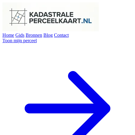
Home
Gids
Bronnen
Blog
Contact
Toon mijn perceel