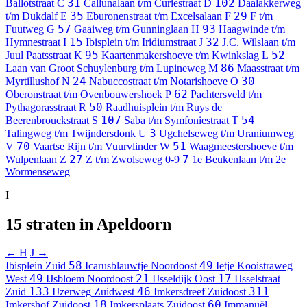
31
102
Ballotstraat
C
Callunalaan t/m Curiestraat
D
Daalakkerweg
35
29
t/m Dukdalf
E
Eburonenstraat t/m Excelsalaan
F
F t/m
57
93
Fuutweg
G
Gaaiweg t/m Gunninglaan
H
Haagwinde t/m
15
32
Hymnestraat
I
Ibisplein t/m Iridiumstraat
J
J.C. Wilslaan t/m
95
52
Juul Paatsstraat
K
Kaartenmakershoeve t/m Kwinkslag
L
86
Laan van Groot Schuylenburg t/m Lupineweg
M
Maasstraat t/m
24
30
Myrtillushof
N
Nabuccostraat t/m Notarishoeve
O
62
Oberonstraat t/m Ovenbouwershoek
P
Pachtersveld t/m
50
Pythagorasstraat
R
Raadhuisplein t/m Ruys de
107
54
Beerenbrouckstraat
S
Saba t/m Symfoniestraat
T
3
Talingweg t/m Twijndersdonk
U
Ugchelseweg t/m Uraniumweg
70
51
V
Vaartse Rijn t/m Vuurvlinder
W
Waagmeestershoeve t/m
27
7
Wulpenlaan
Z
Z t/m Zwolseweg
0-9
1e Beukenlaan t/m 2e
Wormenseweg
I
15 straten in Apeldoorn
← H
J →
58
49
Ibisplein
Zuid
Icarusblauwtje
Noordoost
Ietje Kooistraweg
49
21
17
West
IJsbloem
Noordoost
IJsseldijk
Oost
IJsselstraat
133
46
311
Zuid
IJzerweg
Zuidwest
Imkersdreef
Zuidoost
18
60
Imkershof
Zuidoost
Imkersplaats
Zuidoost
Immanuël