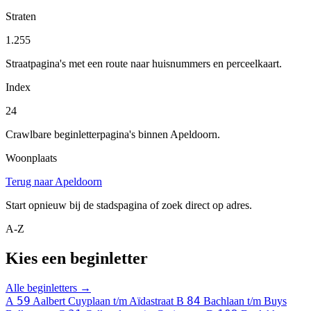
Straten
1.255
Straatpagina's met een route naar huisnummers en perceelkaart.
Index
24
Crawlbare beginletterpagina's binnen Apeldoorn.
Woonplaats
Terug naar Apeldoorn
Start opnieuw bij de stadspagina of zoek direct op adres.
A-Z
Kies een beginletter
Alle beginletters →
59
84
A
Aalbert Cuyplaan t/m Aïdastraat
B
Bachlaan t/m Buys