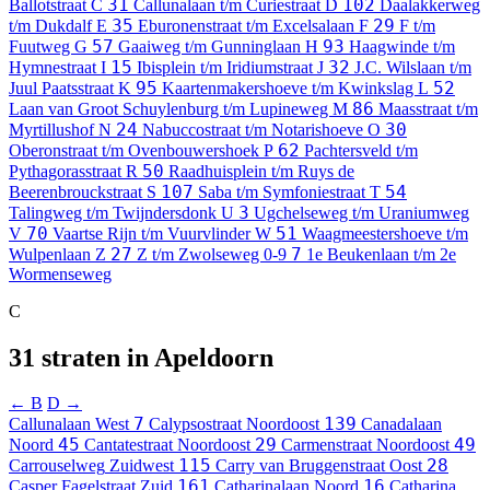
31
102
Ballotstraat
C
Callunalaan t/m Curiestraat
D
Daalakkerweg
35
29
t/m Dukdalf
E
Eburonenstraat t/m Excelsalaan
F
F t/m
57
93
Fuutweg
G
Gaaiweg t/m Gunninglaan
H
Haagwinde t/m
15
32
Hymnestraat
I
Ibisplein t/m Iridiumstraat
J
J.C. Wilslaan t/m
95
52
Juul Paatsstraat
K
Kaartenmakershoeve t/m Kwinkslag
L
86
Laan van Groot Schuylenburg t/m Lupineweg
M
Maasstraat t/m
24
30
Myrtillushof
N
Nabuccostraat t/m Notarishoeve
O
62
Oberonstraat t/m Ovenbouwershoek
P
Pachtersveld t/m
50
Pythagorasstraat
R
Raadhuisplein t/m Ruys de
107
54
Beerenbrouckstraat
S
Saba t/m Symfoniestraat
T
3
Talingweg t/m Twijndersdonk
U
Ugchelseweg t/m Uraniumweg
70
51
V
Vaartse Rijn t/m Vuurvlinder
W
Waagmeestershoeve t/m
27
7
Wulpenlaan
Z
Z t/m Zwolseweg
0-9
1e Beukenlaan t/m 2e
Wormenseweg
C
31 straten in Apeldoorn
← B
D →
7
139
Callunalaan
West
Calypsostraat
Noordoost
Canadalaan
45
29
49
Noord
Cantatestraat
Noordoost
Carmenstraat
Noordoost
115
28
Carrouselweg
Zuidwest
Carry van Bruggenstraat
Oost
161
16
Casper Fagelstraat
Zuid
Catharinalaan
Noord
Catharina