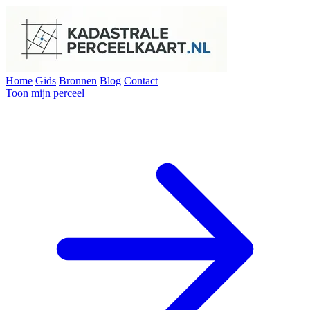
Home
Gids
Bronnen
Blog
Contact
Toon mijn perceel