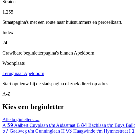
Straten
1.255
Straatpagina's met een route naar huisnummers en perceelkaart.
Index
24
Crawlbare beginletterpagina's binnen Apeldoorn.
Woonplaats
Terug naar Apeldoorn
Start opnieuw bij de stadspagina of zoek direct op adres.
A-Z
Kies een beginletter
Alle beginletters →
59
84
A
Aalbert Cuyplaan t/m Aïdastraat
B
Bachlaan t/m Buys Ballo
57
93
1
Gaaiweg t/m Gunninglaan
H
Haagwinde t/m Hymnestraat
I