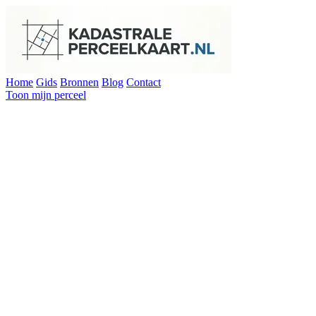
Home
Gids
Bronnen
Blog
Contact
Toon mijn perceel