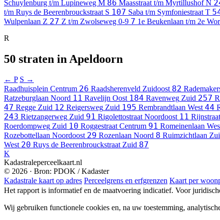
86
2
Schuylenburg t/m Lupineweg
M
Maasstraat t/m Myrtillushof
N
107
5
t/m Ruys de Beerenbrouckstraat
S
Saba t/m Symfoniestraat
T
27
7
Wulpenlaan
Z
Z t/m Zwolseweg
0-9
1e Beukenlaan t/m 2e W
R
50 straten in Apeldoorn
← P
S →
26
82
Raadhuisplein
Centrum
Raadsherenveld
Zuidoost
Rademaker
11
184
257
Ratzeburglaan
Noord
Ravelijn
Oost
Ravenweg
Zuid
R
47
12
195
44
Regge
Zuid
Reigersweg
Zuid
Rembrandtlaan
West
R
243
91
11
Rietzangerweg
Zuid
Rigolettostraat
Noordoost
Rijnstraa
10
91
Roerdompweg
Zuid
Roggestraat
Centrum
Romeinenlaan
Wes
29
8
Rozebottellaan
Noordoost
Rozenlaan
Noord
Ruimzichtlaan
Zu
20
87
West
Ruys de Beerenbrouckstraat
Zuid
K
Kadastraleperceelkaart.nl
© 2026 · Bron: PDOK / Kadaster
Kadastrale kaart op adres
Perceelgrens en erfgrenzen
Kaart per woonp
Het rapport is informatief en de maatvoering indicatief. Voor juridisc
Wij gebruiken functionele cookies en, na uw toestemming, analytisch