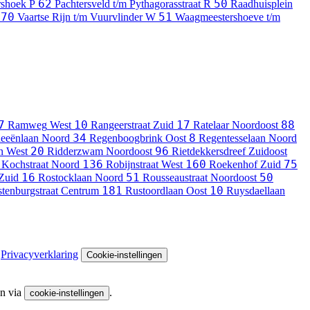
62
50
rshoek
P
Pachtersveld t/m Pythagorasstraat
R
Raadhuisplein
70
51
Vaartse Rijn t/m Vuurvlinder
W
Waagmeestershoeve t/m
7
10
17
88
Ramweg
West
Rangeerstraat
Zuid
Ratelaar
Noordoost
34
8
eeënlaan
Noord
Regenboogbrink
Oost
Regentesselaan
Noord
20
96
n
West
Ridderzwam
Noordoost
Rietdekkersdreef
Zuidoost
136
160
75
 Kochstraat
Noord
Robijnstraat
West
Roekenhof
Zuid
16
51
50
Zuid
Rostocklaan
Noord
Rousseaustraat
Noordoost
181
10
tenburgstraat
Centrum
Rustoordlaan
Oost
Ruysdaellaan
Privacyverklaring
Cookie-instellingen
en via
.
cookie-instellingen