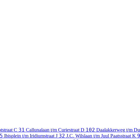
31
102
tstraat
C
Callunalaan t/m Curiestraat
D
Daalakkerweg t/m Du
5
32
Ibisplein t/m Iridiumstraat
J
J.C. Wilslaan t/m Juul Paatsstraat
K