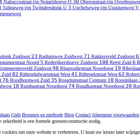
4
30
Nabuccostraat t/m Notarishoeve
O
Oberonstraat t/m Ovenbouwe
4
3
Talingweg t/m Twijndersdonk
U
Ugchelseweg t/m Uraniumweg
V
ormenseweg
23
71
6
sdonk
Zuidoost
Radiumweg
Zuidwest
Rakkersveld
Zuidoost
5
108
6
eaumurstraat
Noord
Rederijkershoeve
Zuidoost
Reest
Zuid
R
98
19
entmeestersveld
Zuidoost
Rhapsodiestraat
Noordoost
Ribeslaa
82
41
62
t
Zuid
Ritbroekdwarsstraat
West
Ritbroekstraat
West
Robert
76
35
10
t
Roodborstweg
Zuid
Rosariumstraat
Centrum
Rossinilaan
18
74
20
idwest
Rumbastraat
Noordoost
Rusalkastraat
Noordoost
Rus
laats
Gids
Bronnen en methode
Blog
Contact
Algemene voorwaarden
he zekerheid is een formele grensreconstructie nodig.
e cookies om onze website te verbeteren. U kunt uw keuze later wijzig